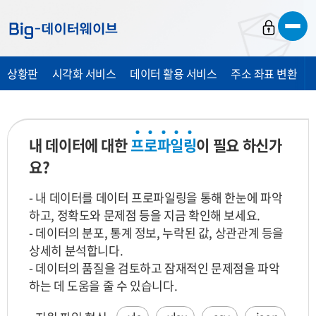
바
바
바
로
로
로
가
가
가
상황판
시각화 서비스
데이터 활용 서비스
주소 좌표 변환
기
기
기
내 데이터에 대한
프
로
파
일
링
이 필요 하신가
요?
- 내 데이터를 데이터 프로파일링을 통해 한눈에 파악
하고, 정확도와 문제점 등을 지금 확인해 보세요.
- 데이터의 분포, 통계 정보, 누락된 값, 상관관계 등을
상세히 분석합니다.
- 데이터의 품질을 검토하고 잠재적인 문제점을 파악
하는 데 도움을 줄 수 있습니다.