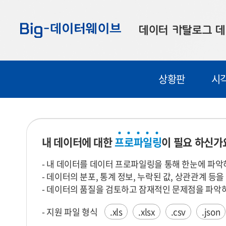
바
바
바
로
로
로
데이터 카탈로그
데
가
가
가
기
기
기
공공데이터
대
상황판
시
부산데이터
우
맞춤형 데이터
셀
연계 데이터
내 데이터에 대한
프
로
파
일
링
이 필요 하신가
데이터 제공 신청
- 내 데이터를 데이터 프로파일링을 통해 한눈에 파악
데이터 오류 신고
- 데이터의 분포, 통계 정보, 누락된 값, 상관관계 등
- 데이터의 품질을 검토하고 잠재적인 문제점을 파악하
- 지원 파일 형식
.xls
.xlsx
.csv
.json