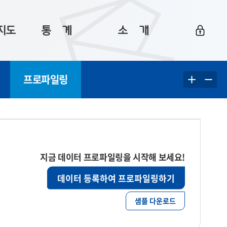
지도
통ㅤ계
소ㅤ개
부산 통계
플랫폼 소개
프로파일링
통계로 보는 부산
공지사항
데이터
통계 자료실
Big 월간뉴스
지도
통계 알림
이용 안내
5
통계 관련 정보
이용 문의 및 개선 요청
지금 데이터 프로파일링을 시작해 보세요!
데이터 등록하여 프로파일링하기
샘플 다운로드