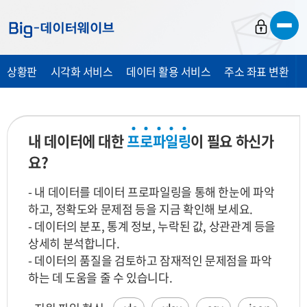
바
바
바
로
로
로
가
가
가
상황판
시각화 서비스
데이터 활용 서비스
주소 좌표 변환
기
기
기
내 데이터에 대한
프
로
파
일
링
이 필요 하신가
요?
- 내 데이터를 데이터 프로파일링을 통해 한눈에 파악
하고, 정확도와 문제점 등을 지금 확인해 보세요.
- 데이터의 분포, 통계 정보, 누락된 값, 상관관계 등을
상세히 분석합니다.
- 데이터의 품질을 검토하고 잠재적인 문제점을 파악
하는 데 도움을 줄 수 있습니다.