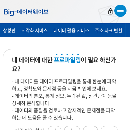
바
바
바
로
로
로
가
가
가
상황판
시각화 서비스
데이터 활용 서비스
주소 좌표 변환
기
기
기
내 데이터에 대한
프
로
파
일
링
이 필요 하신가
요?
- 내 데이터를 데이터 프로파일링을 통해 한눈에 파악
하고, 정확도와 문제점 등을 지금 확인해 보세요.
- 데이터의 분포, 통계 정보, 누락된 값, 상관관계 등을
상세히 분석합니다.
- 데이터의 품질을 검토하고 잠재적인 문제점을 파악
하는 데 도움을 줄 수 있습니다.