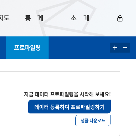
지도
통ㅤ계
소ㅤ개
부산 통계
플랫폼 소개
프로파일링
통계로 보는 부산
공지사항
데이터
통계 자료실
Big 월간뉴스
지도
통계 알림
이용 안내
5
통계 관련 정보
이용 문의 및 개선 요청
지금 데이터 프로파일링을 시작해 보세요!
데이터 등록하여 프로파일링하기
샘플 다운로드