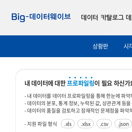
바
바
바
로
로
로
데이터 카탈로그
데
가
가
가
기
기
기
공공데이터
대
상황판
시
부산데이터
우
맞춤형 데이터
셀
연계 데이터
내 데이터에 대한
프
로
파
일
링
이 필요 하신가
데이터 제공 신청
- 내 데이터를 데이터 프로파일링을 통해 한눈에 파악
데이터 오류 신고
- 데이터의 분포, 통계 정보, 누락된 값, 상관관계 등
- 데이터의 품질을 검토하고 잠재적인 문제점을 파악하
- 지원 파일 형식
.xls
.xlsx
.csv
.json