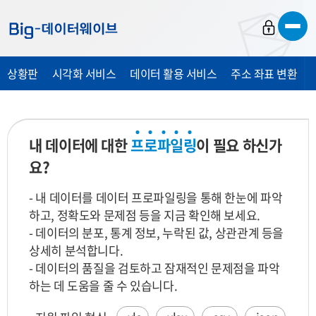
바
바
바
로
로
로
가
가
가
상황판
시각화 서비스
데이터 활용 서비스
주소 좌표 변환
기
기
기
내 데이터에 대한
프
로
파
일
링
이 필요 하신가
요?
- 내 데이터를 데이터 프로파일링을 통해 한눈에 파악
하고, 정확도와 문제점 등을 지금 확인해 보세요.
- 데이터의 분포, 통계 정보, 누락된 값, 상관관계 등을
상세히 분석합니다.
- 데이터의 품질을 검토하고 잠재적인 문제점을 파악
하는 데 도움을 줄 수 있습니다.