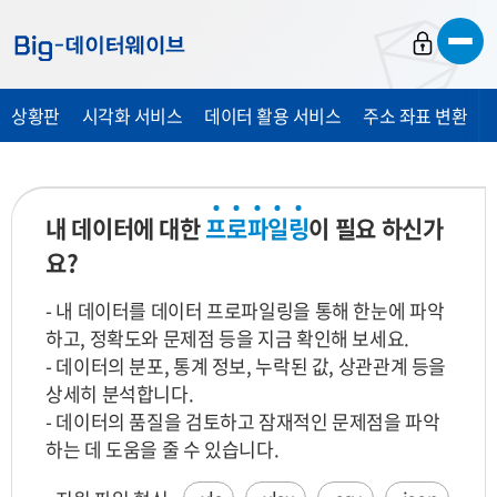
바
바
바
로
로
로
가
가
가
상황판
시각화 서비스
데이터 활용 서비스
주소 좌표 변환
기
기
기
내 데이터에 대한
프
로
파
일
링
이 필요 하신가
요?
- 내 데이터를 데이터 프로파일링을 통해 한눈에 파악
하고, 정확도와 문제점 등을 지금 확인해 보세요.
- 데이터의 분포, 통계 정보, 누락된 값, 상관관계 등을
상세히 분석합니다.
- 데이터의 품질을 검토하고 잠재적인 문제점을 파악
하는 데 도움을 줄 수 있습니다.