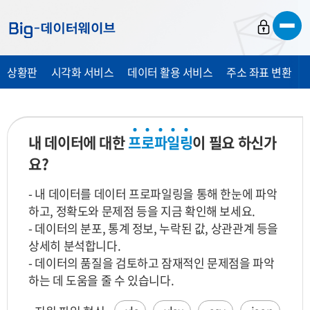
바
바
바
로
로
로
가
가
가
상황판
시각화 서비스
데이터 활용 서비스
주소 좌표 변환
기
기
기
내 데이터에 대한
프
로
파
일
링
이 필요 하신가
요?
- 내 데이터를 데이터 프로파일링을 통해 한눈에 파악
하고, 정확도와 문제점 등을 지금 확인해 보세요.
- 데이터의 분포, 통계 정보, 누락된 값, 상관관계 등을
상세히 분석합니다.
- 데이터의 품질을 검토하고 잠재적인 문제점을 파악
하는 데 도움을 줄 수 있습니다.