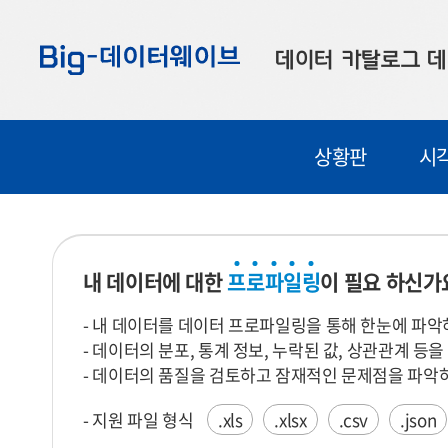
바
바
바
로
로
로
데이터 카탈로그
데
가
가
가
기
기
기
공공데이터
대
상황판
시
부산데이터
우
맞춤형 데이터
셀
연계 데이터
내 데이터에 대한
프
로
파
일
링
이 필요 하신가
데이터 제공 신청
- 내 데이터를 데이터 프로파일링을 통해 한눈에 파악
데이터 오류 신고
- 데이터의 분포, 통계 정보, 누락된 값, 상관관계 등
- 데이터의 품질을 검토하고 잠재적인 문제점을 파악하
- 지원 파일 형식
.xls
.xlsx
.csv
.json