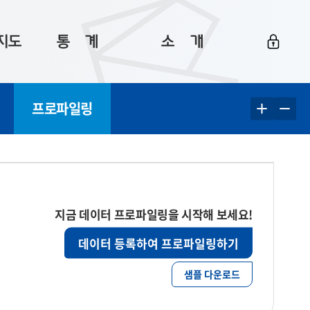
지도
통ㅤ계
소ㅤ개
부산 통계
플랫폼 소개
프로파일링
통계로 보는 부산
공지사항
데이터
통계 자료실
Big 월간뉴스
지도
통계 알림
이용 안내
5
통계 관련 정보
이용 문의 및 개선 요청
지금 데이터 프로파일링을 시작해 보세요!
데이터 등록하여 프로파일링하기
샘플 다운로드