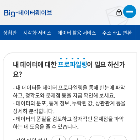
바
바
바
로
로
로
가
가
가
상황판
시각화 서비스
데이터 활용 서비스
주소 좌표 변환
기
기
기
내 데이터에 대한
프
로
파
일
링
이 필요 하신가
요?
- 내 데이터를 데이터 프로파일링을 통해 한눈에 파악
하고, 정확도와 문제점 등을 지금 확인해 보세요.
- 데이터의 분포, 통계 정보, 누락된 값, 상관관계 등을
상세히 분석합니다.
- 데이터의 품질을 검토하고 잠재적인 문제점을 파악
하는 데 도움을 줄 수 있습니다.