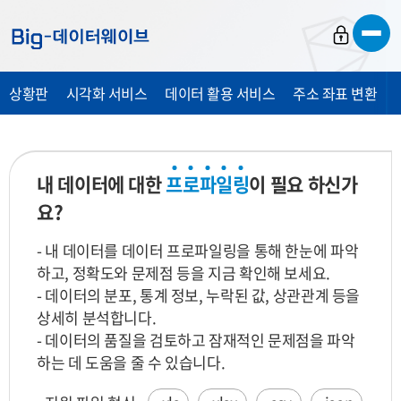
바
바
바
로
로
로
가
가
가
상황판
시각화 서비스
데이터 활용 서비스
주소 좌표 변환
기
기
기
내 데이터에 대한
프
로
파
일
링
이 필요 하신가
요?
- 내 데이터를 데이터 프로파일링을 통해 한눈에 파악
하고, 정확도와 문제점 등을 지금 확인해 보세요.
- 데이터의 분포, 통계 정보, 누락된 값, 상관관계 등을
상세히 분석합니다.
- 데이터의 품질을 검토하고 잠재적인 문제점을 파악
하는 데 도움을 줄 수 있습니다.