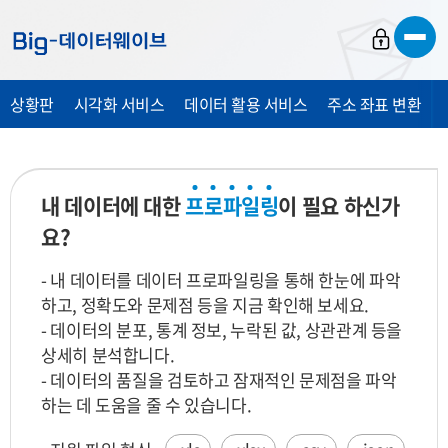
바
바
바
로
로
로
가
가
가
상황판
시각화 서비스
데이터 활용 서비스
주소 좌표 변환
기
기
기
내 데이터에 대한
프
로
파
일
링
이 필요 하신가
요?
- 내 데이터를 데이터 프로파일링을 통해 한눈에 파악
하고, 정확도와 문제점 등을 지금 확인해 보세요.
- 데이터의 분포, 통계 정보, 누락된 값, 상관관계 등을
상세히 분석합니다.
- 데이터의 품질을 검토하고 잠재적인 문제점을 파악
하는 데 도움을 줄 수 있습니다.