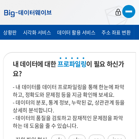
바
바
바
로
로
로
가
가
가
상황판
시각화 서비스
데이터 활용 서비스
주소 좌표 변환
기
기
기
내 데이터에 대한
프
로
파
일
링
이 필요 하신가
요?
- 내 데이터를 데이터 프로파일링을 통해 한눈에 파악
하고, 정확도와 문제점 등을 지금 확인해 보세요.
- 데이터의 분포, 통계 정보, 누락된 값, 상관관계 등을
상세히 분석합니다.
- 데이터의 품질을 검토하고 잠재적인 문제점을 파악
하는 데 도움을 줄 수 있습니다.