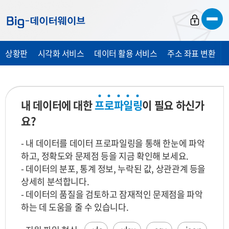
바
바
바
로
로
로
가
가
가
상황판
시각화 서비스
데이터 활용 서비스
주소 좌표 변환
기
기
기
내 데이터에 대한
프
로
파
일
링
이 필요 하신가
요?
- 내 데이터를 데이터 프로파일링을 통해 한눈에 파악
하고, 정확도와 문제점 등을 지금 확인해 보세요.
- 데이터의 분포, 통계 정보, 누락된 값, 상관관계 등을
상세히 분석합니다.
- 데이터의 품질을 검토하고 잠재적인 문제점을 파악
하는 데 도움을 줄 수 있습니다.