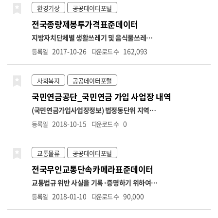
단위의 행정구역 중심으로 상세한 날씨를 제공
류 : 표준산업분류 기반 업종분류
2. 업종분류 체
환경기상
공공데이터포털
합니다.
계: 대분류(10개), 중분류(75개), 소분류(247
전국종량제봉투가격표준데이터
개)
3. 표준산업분류 : 10차
-표준산업분류는 업
종분류 정제에 따라 상권업종분류 연계표와 상
지방자치단체별 생활쓰레기 및 음식물쓰레기
이할 수 있음
자세한 사항은 소상공인 365 공지
종량제 봉투 가격에 대한 정보 *항목명: 시도명,
2017-10-26
162,093
등록일
다운로드 수
사항에서 확인하시기 바랍니
시군구명,종량제봉투종류,종량제봉투처리방
다.
https://bigdata.sbiz.or.kr/#/notice/267352041576902656
식,종량제봉투용도,종량제봉투사용대상,1ℓ가
격,1.5ℓ가격,2ℓ가격,2.5ℓ가격,3ℓ가격,5ℓ가
사회복지
공공데이터포털
격,10ℓ가격,20ℓ가격,30ℓ가격,50ℓ가격,60ℓ가
국민연금공단_국민연금 가입 사업장 내역
격,75ℓ가격,100ℓ가격,120ℓ가격,125ℓ가격,관
리부서명,관리부서전화번호
(국민연금가입사업장정보) 법정동단위 지역별,
국민연금 가입 사업장 정보
* 제공 범위: 가입자
2018-10-15
0
등록일
다운로드 수
수 3인 이상 법인사업장, 가입자 수 10인 이상
개인사업장(2025.7.이후)
* 사업장 컬럼별 상세
설명
○ 자료생성년월 → 자격마감일(사유발생
교통물류
공공데이터포털
일이 속하는 달의 다음달 15일)까지 신고분 반
전국무인교통단속카메라표준데이터
영
○ 가입자 수 → 가입자 수(고지인원 수 포
함)
○ 당월고지금액 → 국민연금법 시행령 제5
교통법규 위반 사실을 기록·증명하기 위하여 설
조에 의거 기준소득월액 상한액 적용으로 실제
치·관리되는 고정식 무인교통단속카메라에 대
2018-01-10
90,000
등록일
다운로드 수
소득과 고지금액은 상이할 수 있음
■상한액
한 정보(이동식 무인교통단속카메라는 제외) *
2022.7. ~ 2023.6. 5,530,000원
■상한액
항목명: 무인교통단속카메라 관리번호,시도명,