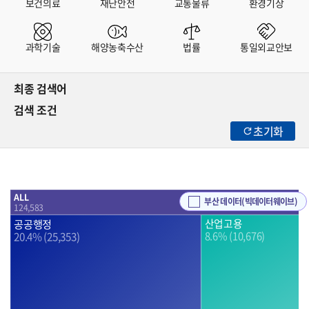
보건의료
재난안전
교통물류
환경기상
과학기술
해양농축수산
법률
통일외교안보
최종 검색어
검색 조건
초기화
ALL
부산 데이터(빅데이터웨이브)
124,583
공공행정
산업고용
8.6% (10,676)
20.4% (25,353)