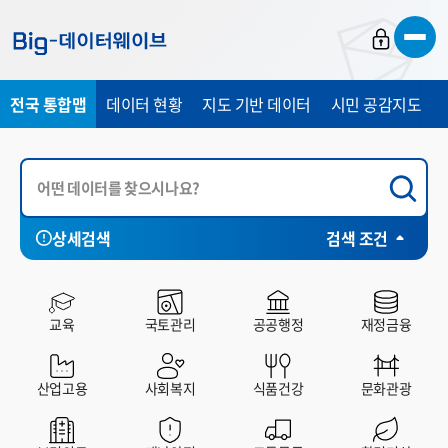
바
바
바
로
로
로
가
가
가
전국 통합맵
데이터 현황
지도 기반 데이터
시민 공감지도
기
기
기
상세검색
검색 조건
서울특별시
부산광역시
전체
대구광역시
공공데이터포털
인천광역시
빅데이
교육
국토관리
공공행정
재정금융
산업고용
사회복지
식품건강
문화관광