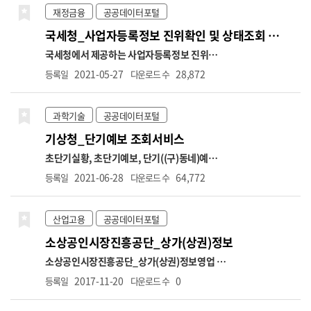
재정금융
공공데이터포털
국세청_사업자등록정보 진위확인 및 상태조회 서비스
국세청에서 제공하는 사업자등록정보 진위확인
및 사업자등록 상태조회 API 서비스입니다. (진
2021-05-27
28,872
등록일
다운로드 수
위확인) 사업자등록번호, 개업일자, 대표자명
등의 정보를 입력하여 국세청의 사업자정보와
일치하는지 진위여부 확인 (상태조회) 사업자등
과학기술
공공데이터포털
록번호만으로 해당 번호의 사업자 운영상태(휴
기상청_단기예보 조회서비스
업, 폐업), 과세유형(일반, 과세, 면세), 폐업일
자 정보 조회 (호출허용건수) 1회 100건, 1일
초단기실황, 초단기예보, 단기((구)동네)예보,
100만건 제한 (테스트) 공공데이터포털 → 정보
예보버전 정보를 조회하는 서비스입니다. 초단
2021-06-28
64,772
등록일
다운로드 수
공유 → 공지사항 → "[국세청]사업자등록정보
기실황정보는 예보 구역에 대한 대표 AWS 관측
진위확인 및 상태조회 서비스 오픈API 개방 안
값을, 초단기예보는 예보시점부터 6시간까지의
내" → 오픈API 테스트 링크 ※ 국세청에 등록
예보를, 단기예보는 예보기간을 글피까지 확장
산업고용
공공데이터포털
된 사업자등록정보와 30분 주기로 업데이트 됨
및 예보단위를 상세화(3시간→1시간)하여 시공
소상공인시장진흥공단_상가(상권)정보
(신규 개업자는 1~2일 소요)
간적으로 세분화한 예보를 제공합니다. 단기예
보는 예보기간과 구역을 시·공간적으로 세분화
소상공인시장진흥공단_상가(상권)정보
영업 중
하여 발표하는 예보입니다. 지역별 시간별 차이
인 전국 상가업소 데이터를 제공합니다.
(상호
2017-11-20
0
등록일
다운로드 수
로 인한 수요자의 불편을 최소화하기 위해 전국
명, 업종코드, 업종명, 지번주소, 도로명주소,
을 5km*5km 간격의 격자로 나누어 읍, 면, 동
경도, 위도 등)
[데이터 변경 안내]
1. 상권업종분