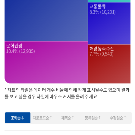
교통물류
8.3% (10,291)
문화관광
해양농축수산
10.4% (12,935)
7.7% (9,543)
* 차트의 타일은 데이터 개수 비율에 의해 작게 표시될수도 있으며 결과
를 보고 싶을 경우 타일에 마우스 커서를 올려 주세요
조회순
다운로드순
제목순
등록일순
수정일순