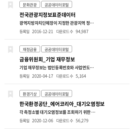
2023.7. ~ 2024.6. 5,900,000원
■상한액
시군구명,도로종류,도로노선번호,도로노선명,
문화관광
공공데이터포털
2024.7. ~ 2025.6. 6,170,000원
■상한액
도로노선방향,소재지도로명주소,소재지지번
전국관광지정보표준데이터
2025.7. ~ 2026.6. 6,370,000원
■상한액
주소,위도,경도,설치장소,단속구분,제한속도,
2026.7. ~ 2027.6. 6,590,000원
○ 신규취득
단속구간위치구분,과속단속구간길이,보호구
광역지방자치단체장이 지정한 관광지역 정보
자수 → 납부재개 포함 ※전달 고지대상자와 비
역구분,설치연도,관리기관명,관리기관전화번
(관광지, 관광단지 포함. 관광특구 제외) *항목
2016-12-21
94,987
등록일
다운로드 수
교하므로 실제 취득자수와 상이할 수 있음(초일
호
명: 관광지명,관광지구분,소재지도로명주소,소
취득이 아닌 경우 당월 미고지되면 다음 달 취득
재지지번주소,위도,경도,면적,공공편익시설정
자 수에 반영)
○ 상실가입자수 → 납부예외 포
보,숙박시설정보,운동및오락시설정보,휴양및
재정금융
공공데이터포털
함. ※해당 자료추출월과 익월을 비교하여 자료
문화시설정보,접객시설정보,지원시설정보,지
금융위원회_기업 재무정보
추출월에는 고지가 있으나 익월에는 고지가 없
정일자,수용인원수,주차가능수,관광지소개,관
는 대상자에 대한 건수를 제공하므로 실제 상실
리기관전화번호,관리기관명
기업 재무정보는 법인등록번호와 사업연도를
자 수와 상이할 수 있음
기준으로 기업의 재무제표 항목을 조회할 수 있
2020-04-17
5,164
등록일
다운로드 수
는 데이터입니다. 제공 항목에는 기업의 매출
액, 영업이익, 총자산, 총부채, 자본금 등 요약
재무정보뿐 아니라, 계정과목별 재무상태표와
환경기상
공공데이터포털
손익계산서 항목이 포함됩니다. 데이터는 요약
한국환경공단_에어코리아_대기오염정보
재무제표 조회, 재무상태표 조회, 손익계산서
조회의 세 가지 오퍼레이션으로 구성되어 있으
각 측정소별 대기오염정보를 조회하기 위한 서
며, 각 항목에 대해 전기·당기·전분기 등의 비
비스로 기간별, 시도별 대기오염 정보와 통합대
2020-12-06
56,279
등록일
다운로드 수
교 수치도 함께 제공됩니다. 본 데이터는 기업의
기환경지수 나쁨 이상 측정소 내역, 대기질(미
경영성과 분석, 재무 건전성 평가, 투자 위험 분
세먼지/오존) 예보 통보 내역 등을 조회할 수 있