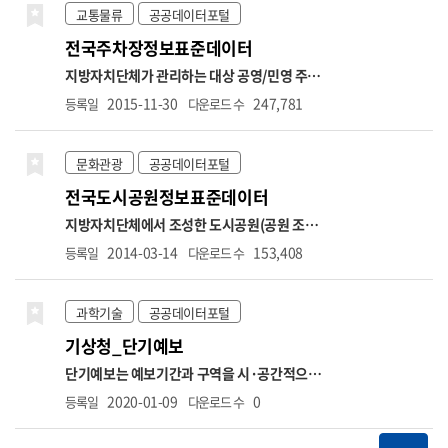
석, 기업 간 재무비교 등 다양한 금융 분석에 활
다. api 별 상세기능으로는 측정소별 실시간 측
교통물류
공공데이터포털
용될 수 있습니다. ※ 데이터 갱신주기는 일 1회
정정보 조회, 통합대기환경지수 나쁨이상 측정
전국주차장정보표준데이터
입니다. ※ 금융위원회의 모든 API는 데이터 보
소 목록조회, 시도별 실시간 측정정보조회, 대
유기관으로부터 데이터를 연계받아 수집 후 개
기질 예보통보 조회, 초미세먼지 주간예보 조회
지방자치단체가 관리하는 대상 공영/민영 주차
방하고 있습니다. 금융위원회에서 제공하는 모
의 기능으로 이루어져 있습니다. ※ 운영계정으
장(노상, 노외, 부설) 정보(거주지우선주차지역
2015-11-30
247,781
등록일
다운로드 수
든 서비스는 실시간이 아니며, 데이터 갱신은 기
로 사용하고자 할 경우 "한국환경공단 에어코리
은 제외) * 항목명: 주차장관리번호,주차장명,
준일자로부터 영업일 하루 뒤 오후 1시 이후에
아 OpenAPI 기술문서" 내 신청 가이드 참고
주차장구분,주차장유형,소재지도로명주소,소
업데이트됩니다. 예를 들어, 금요일 데이터는
재지지번주소,주차구획수,급지구분,부제시행
문화관광
공공데이터포털
차주 월요일에 제공됩니다. (월요일이 공휴일인
구분,운영요일,평일운영시작시각,평일운영종
전국도시공원정보표준데이터
경우, 다음 영업일에 제공됩니다)
료시각,토요일운영시작시각,토요일운영종료
시각,공휴일운영시작시각,공휴일운영종료시
지방자치단체에서 조성한 도시공원(공원 조성
각,요금정보,주차기본시간,주차기본요금,추가
이 완료되지 않은 공원정보는 제공범위(대상)에
2014-03-14
153,408
등록일
다운로드 수
단위시간,추가단위요금,1일주차권요금적용시
서 제외) * 항목명: 관리번호,공원명,공원구분,
간,1일주차권요금,월정기권요금,결제방법,특
소재지도로명주소,소재지지번주소,위도,경도,
기사항,관리기관명,전화번호,위도,경도,장애
공원면적,공원보유시설(운동시설),공원보유시
과학기술
공공데이터포털
인전용주차구역보유여부
설(유희시설),공원보유시설(편익시설),공원보
기상청_단기예보
유시설(교양시설),공원보유시설(기타시설),지
정고시일,관리기관명,전화번호
단기예보는 예보기간과 구역을 시·공간적으로
세분화하여 발표하는 예보입니다. 지역별 시간
2020-01-09
0
등록일
다운로드 수
별 차이로 인한 수요자의 불편을 최소화하기 위
해 전국을 5km*5km 간격의 격자로 나누어