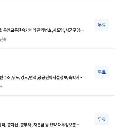
실제 취득자수와 상이할 수 있음(초일 취득이 아닌
가 없는 대상자에 대한 건수를
무료
분,과속단속구간길이,보호구역구분,설치연도,관리기
단속
무료
지지번주소,위도,경도,면적,공공편익시설정보,숙박시설
관리기관명
소
무료