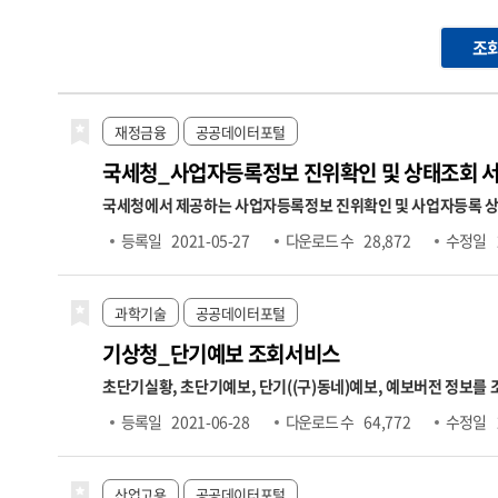
조
재정금융
공공데이터포털
국세청_사업자등록정보 진위확인 및 상태조회 
국세청에서 제공하는 사업자등록정보 진위확인 및 사업자등록 상태조회 API 서비스입니다. (진위확인) 사업자등록번호, 개업일자, 대표자
진위여부 확인 (상태조회) 사업자등록번호만으로 해당 번호의 사업자 운영상태(휴업, 폐업), 과세
등록일
2021-05-27
다운로드 수
28,872
수정일
공데이터포털 → 정보공유 → 공지사항 → "[국세청]사업자등록정보 진위확인 및 상태조회 
데이트 됨(신규 개업자는 1~2일 소요)
과학기술
공공데이터포털
기상청_단기예보 조회서비스
초단기실황, 초단기예보, 단기((구)동네)예보, 예보버전 정보를
기예보는 예보기간을 글피까지 확장 및 예보단위를 상세화(3시간→1시간)하여 시공간적으로 세분화한 예보를 제공합니다.
등록일
2021-06-28
다운로드 수
64,772
수정일
니다. 지역별 시간별 차이로 인한 수요자의 불편을 최소화하기 위해
산업고용
공공데이터포털