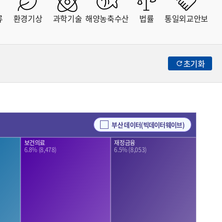
류
환경기상
과학기술
해양농축수산
법률
통일외교안보
초기화
부산 데이터(빅데이터웨이브)
재정금융
보건의료
6.5% (8,053)
6.8% (8,478)