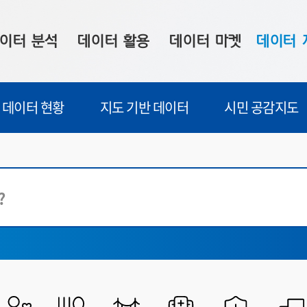
이터 분석
데이터 활용
데이터 마켓
데이터 
시 보드
상황판
데이터 구매
전국 통합맵
데이터 현황
지도 기반 데이터
시민 공감지도
수사례
시각화 서비스
맞춤형 의뢰
데이터 현황
프 분석
데이터 활용 서비스
데이터 공모전
지도 기반 
주소 좌표 변환
판매자 신청
시민 공감
프로파일링
참여 기업 홍보
소상공인36
마켓 이용 안내
자치시
전체
공공데이터포털
시
빅데이터웨이브
감염병
시
공간융합
교통
시
금융
농식품
디지털산업혁신
라이프로그