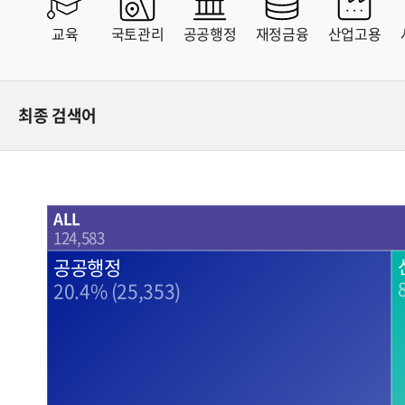
충청북도
충청남도
전라남도
경상북도
교육
국토관리
공공행정
재정금융
산업고용
경상남도
제주특별
강원특별자치도
전북특별
최종 검색어
ALL
124,583
공공행정
20.4% (25,353)