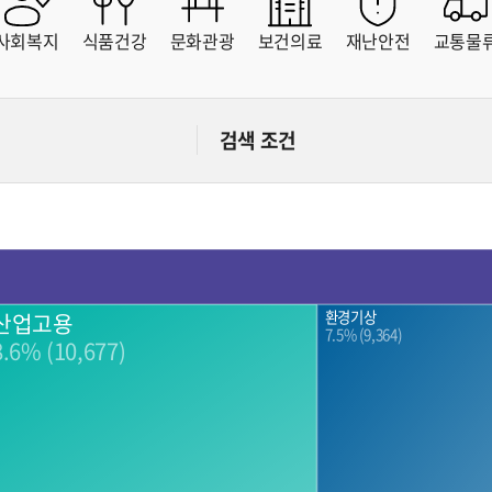
문화
부동산
산림
소방안전
사회복지
식품건강
문화관광
보건의료
재난안전
교통물
자치도
스마트치안
스마트팜
자치도
연안
유통
중소기업
통신
검색 조건
해양수산
헬스케어
환경
환경기상
산업고용
7.5% (9,364)
8.6% (10,677)