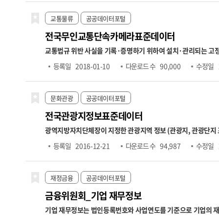
2025.7. ~ 2026.6. 6,370,000원
■
경우 당월 미고지되면 다음 달 취득자 수에 반영)
○ 상실가입자수 →
교통물류
공공데이터포털
제공하므로 실제 상실자 수와 상이할 수 있음
전국무인교통단속카메라표준데이터
교통법규 위반 사실을 기록·증명하기 위하여 설치·관리되는 고정식 무인교통단속카메라에 
도로종류,도로노선번호,도로노선명,도로노선방향,소재지도로명
등록일
2018-01-10
다운로드 수
90,000
수정일
관명,관리기관전화번호
문화관광
공공데이터포털
전국관광지정보표준데이터
광역지방자치단체장이 지정한 관광지역 정보 (관광지, 관광단지
정보,운동및오락시설정보,휴양및문화시설정보,접객시설정보,
등록일
2016-12-21
다운로드 수
94,987
수정일
재정금융
공공데이터포털
금융위원회_기업 재무정보
기업 재무정보는 법인등록번호와 사업연도를 기준으로 기업의 재무제표 항목을 조회할 수 있는 데이터입니다. 제공 항목