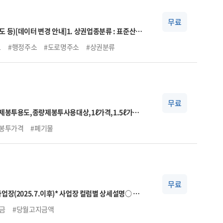
무료
도 등)
[데이터 변경 안내]
1. 상권업종분류 : 표준산업
상권업종분류 연계표와 상이할 수 있음
자세한 사항은
보
#행정주소
#도로명주소
#상권분류
#지도데이터
#업종코드
무료
제봉투용도,종량제봉투사용대상,1ℓ가격,1.5ℓ가
리부서전화번호
봉투가격
#폐기물
무료
업장(2025.7.이후)
* 사업장 컬럼별 상세설명
○ 자
→ 국민연금법 시행령 제5조에 의거 기준소득월액 상
금
#당월고지금액
■상한액 2024.7. ~ 2025.6. 6,170,000원
■상한액