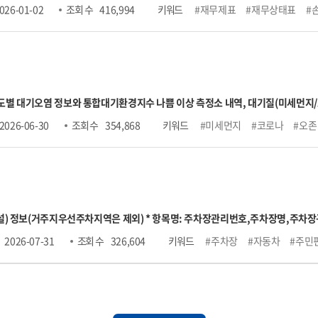
026-01-02
조회 수
416,994
키워드
#재무제표
#재무상태표
#
로부터 데이터를 연계받아 수집 후 개방하고 있습니다. 금융위원회에서 제공하는 모
 들어, 금요일 데이터는 차주 월요일에 제공됩니다. (월요일이 공휴일인 경우, 다음
 대기오염 정보와 통합대기환경지수 나쁨 이상 측정소 내역, 대기질(미세먼지/오존) 
나쁨이상 측정소 목록조회, 시도별 실시간 측정정보조회, 대기질 예보통보 조회,
2026-06-30
조회 수
354,868
키워드
#미세먼지
#코로나
#오존
어코리아 OpenAPI 기술문서" 내 신청 가이드 참고
 부설) 정보(거주지우선주차지역은 제외) * 항목명: 주차장관리번호,주차장명,
작시각,평일운영종료시각,토요일운영시작시각,토요일운영종료시각,공휴일운영시
2026-07-31
조회 수
326,604
키워드
#주차장
#자동차
#주민
용시간,1일주차권요금,월정기권요금,결제방법,특기사항,관리기관명,전화번호