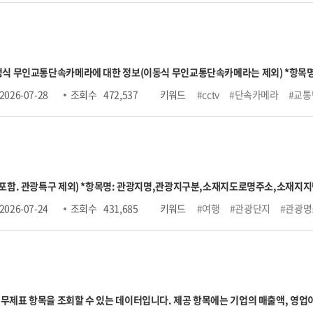
상한액 2026.7. ~ 2027.6. 6,590,000원
○ 신규취득자수 → 납부재개 포함 ※전달 고지대상자와 비교하므로 
 납부예외 포함. ※해당 자료추출월과 익월을 비교하여 자료추출월에는 고지가 있으나 익월에는 고지
대한 정보(이동식 무인교통단속카메라는 제외) *항목명: 무인교통단속카메라 관리번호,시도명,시군구명,
주소,소재지지번주소,위도,경도,설치장소,단속구분,제한속도,단속구간위치구
2026-07-28
조회 수
472,537
키워드
#cctv
#단속카메라
#교통
 포함. 관광특구 제외) *항목명: 관광지명,관광지구분,소재지도로명주소,소재
지원시설정보,지정일자,수용인원수,주차가능수,관광지소개,관리기관전화번호,
2026-07-24
조회 수
431,685
키워드
#여행
#관광단지
#관광명
에는 기업의 매출액, 영업이익, 총자산, 총부채, 자본금 등 요약 재무정보뿐 아