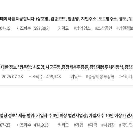
 데이터를 제공합니다.
(상호명, 업종코드, 업종명, 지번주소, 도로명주소, 경도, 위
), 소분류(247개)
3. 표준산업분류 : 10차
-표준산업분류는 업종분류 정제에 따라 
07-15
조회 수
597,383
키워드
#상가업소
#소상공인
#상권정
data.sbiz.or.kr/#/notice/267352041576902656
 대한 정보 *항목명: 시도명,시군구명,종량제봉투종류,종량제봉투처리방식,종량
가격,50ℓ가격,60ℓ가격,75ℓ가격,100ℓ가격,120ℓ가격,125ℓ가격,관리부서명,관
2026-07-28
조회 수
498,143
키워드
#종량제봉투종류
#쓰레기
사업장 정보
* 제공 범위: 가입자 수 3인 이상 법인사업장, 가입자 수 10인 이상 개인사
일)까지 신고분 반영
○ 가입자 수 → 가입자 수(고지인원 수 포함)
○ 당월고지금액 
07-23
조회 수
474,915
키워드
#가입
#자격
#사업장
#국민연
■상한액 2022.7. ~ 2023.6. 5,530,000원
■상한액 2023.7. ~ 2024.6. 5,900,000원