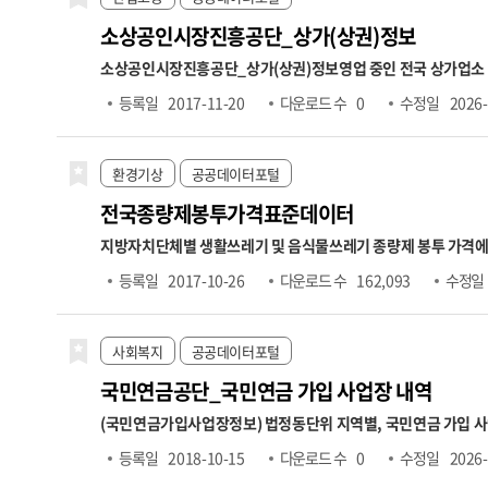
소상공인시장진흥공단_상가(상권)정보
소상공인시장진흥공단_상가(상권)정보
영업 중인 전국 상가업소
분류 기반 업종분류
2. 업종분류 체계: 대분류(10개), 중분류(75개
등록일
2017-11-20
다운로드 수
0
수정일
2026-
소상공인 365 공지사항에서 확인하시기 바랍니다.
https://big
환경기상
공공데이터포털
전국종량제봉투가격표준데이터
지방자치단체별 생활쓰레기 및 음식물쓰레기 종량제 봉투 가격에
격,2ℓ가격,2.5ℓ가격,3ℓ가격,5ℓ가격,10ℓ가격,20ℓ가격,30ℓ
등록일
2017-10-26
다운로드 수
162,093
수정일
사회복지
공공데이터포털
국민연금공단_국민연금 가입 사업장 내역
(국민연금가입사업장정보) 법정동단위 지역별, 국민연금 가입 
료생성년월 → 자격마감일(사유발생일이 속하는 달의 다음달 15
등록일
2018-10-15
다운로드 수
0
수정일
2026-
한액 적용으로 실제소득과 고지금액은 상이할 수 있음