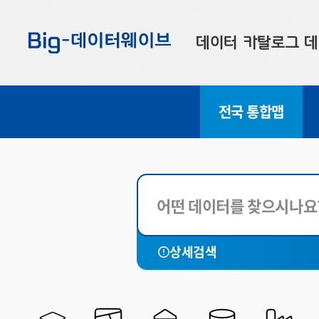
바
바
바
로
로
로
데이터 카탈로그
데
가
가
가
기
기
기
공공데이터
대
전국 통합맵
부산데이터
우
맞춤형 데이터
셀
연계 데이터
데이터 제공 신청
데이터 오류 신고
전체
세종특별
상세검색
서울특별시
부산광역
대구광역시
인천광역
광주광역시
대전광역
울산광역시
경기도