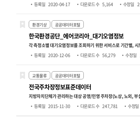
니라, 계정과목별 재무상태표와 손익계산서 항목이 포함됩니다. 데이터는 요약재무제표 조회, 재무상태표 조회, 손익계산서 조회의 세 가지 오퍼레이션으로 구성되어 있으며, 각 항목에 대해 전기·당
등록일
2020-04-17
다운로드 수
5,164
수정일
2
기·전분기 등의 비교 수치도 함께 제공됩니다. 본 데이터는 기업의 경영성과 분석, 재무 건전성 평가, 투자 위험 분석, 기업 간 재무비교 등 다양한 금융 분석에 활용될 수 있습니다. ※ 데이터 갱신주기는
일 1회입니다. ※ 금융위원회의 모든 API는 데이터 보유기관으
자로부터 영업일 하루 뒤 오후 1시 이후에 업데이트됩니다. 예를
환경기상
공공데이터포털
한국환경공단_에어코리아_대기오염정보
각 측정소별 대기오염정보를 조회하기 위한 서비스로 기간별, 시도별
세기능으로는 측정소별 실시간 측정정보 조회, 통합대기환경지수 
등록일
2020-12-06
다운로드 수
56,279
수정일
습니다. ※ 운영계정으로 사용하고자 할 경우 "한국환경공단 에
교통물류
공공데이터포털
전국주차장정보표준데이터
지방자치단체가 관리하는 대상 공영/민영 주차장(노상, 노외,
소,주차구획수,급지구분,부제시행구분,운영요일,평일운영시
등록일
2015-11-30
다운로드 수
247,781
수정일
간,주차기본요금,추가단위시간,추가단위요금,1일주차권요금적