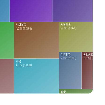
과학기술
사회복지
2.6% (3,267)
4.2% (5,284)
식품건강
통일외교안보
2.1% (2,676)
1.1% (1,333)
교육
4.1% (5,058)
법률
0.4% (481)