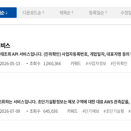
회순
다운로드순
제목순
등록일순
수정
서비스
명 등의 정보를 입력하여 국세청의 사업자정보와 일치하는지
유형(일반, 과세, 면세), 폐업일자 정보 조회 (호출허용건수) 1회 100건, 1일 100만건 제한 (테스트) 공
2026-05-13
조회 수
1,060,366
키워드
#사업자정보
#진위확인
서비스 오픈API 개방 안내" → 오픈API 테스트 링크 ※ 국세청에 등록된 사업자등록정보와 30분 주기로 업
 조회하는 서비스입니다. 초단기실황정보는 예보 구역에 대한 대표 AWS 관측값을
 단기예보는 예보기간과 구역을 시·공간적으로 세분화하여 발표하는 예보입
2026-07-09
조회 수
645,036
키워드
#단기예보
#초단기실황
 전국을 5km*5km 간격의 격자로 나누어 읍, 면, 동 단위의 행정구역 중심으로