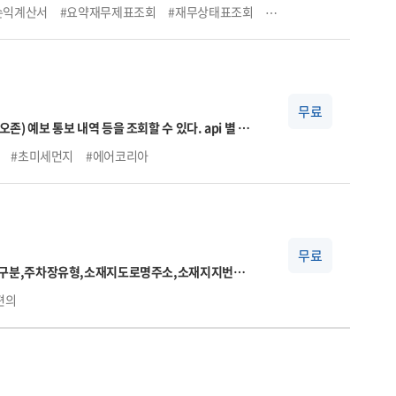
손익계산서
#요약재무제표조회
#재무상태표조회
#손익계산서조회
#기업
든 서비스는 실시간이 아니며, 데이터 갱신은 기준일
 영업일에 제공됩니다)
무료
예보 통보 내역 등을 조회할 수 있다. api 별 상
 초미세먼지 주간예보 조회의 기능으로 이루어져 있
#초미세먼지
#에어코리아
무료
주차장구분,주차장유형,소재지도로명주소,소재지지번주
작시각,공휴일운영종료시각,요금정보,주차기본시
편의
,위도,경도,장애인전용주차구역보유여부