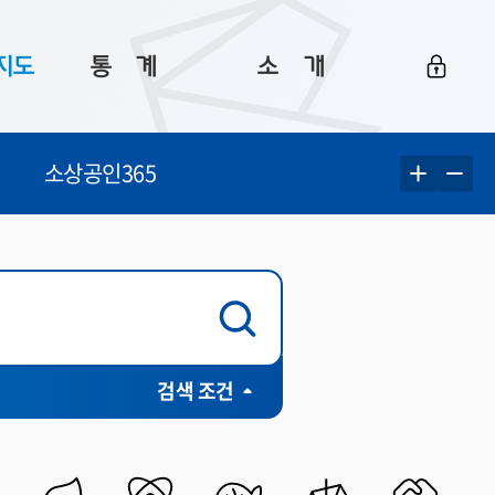
지도
통ㅤ계
소ㅤ개
부산 통계
플랫폼 소개
소상공인365
통계로 보는 부산
공지사항
데이터
통계 자료실
Big 월간뉴스
지도
통계 알림
이용 안내
5
통계 관련 정보
이용 문의 및 개선 요청
전체
유료
부분유료
검색 조건
무료