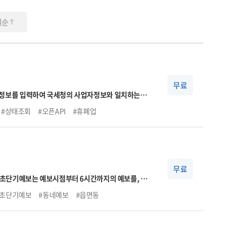
일순
무료
#상태조회
#오픈API
#휴폐업
무료
, 초단기예보는 예보시점부터 6시간까지의 예보를, 단
#초단기예보
#동네예보
#읍면동
 상세한 날씨를 제공합니다.