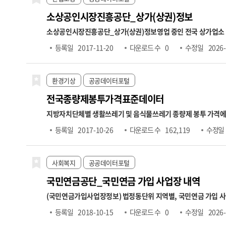
소상공인시장진흥공단_상가(상권)정보
소상공인시장진흥공단_상가(상권)정보
영업 중인 전국 상가업소
분류 기반 업종분류
2. 업종분류 체계: 대분류(10개), 중분류(75개
등록일
2017-11-20
다운로드 수
0
수정일
2026-
소상공인 365 공지사항에서 확인하시기 바랍니다.
https://big
환경기상
공공데이터포털
전국종량제봉투가격표준데이터
지방자치단체별 생활쓰레기 및 음식물쓰레기 종량제 봉투 가격에
격,2ℓ가격,2.5ℓ가격,3ℓ가격,5ℓ가격,10ℓ가격,20ℓ가격,30ℓ
등록일
2017-10-26
다운로드 수
162,119
수정일
사회복지
공공데이터포털
국민연금공단_국민연금 가입 사업장 내역
(국민연금가입사업장정보) 법정동단위 지역별, 국민연금 가입 
료생성년월 → 자격마감일(사유발생일이 속하는 달의 다음달 15
등록일
2018-10-15
다운로드 수
0
수정일
2026-
한액 적용으로 실제소득과 고지금액은 상이할 수 있음