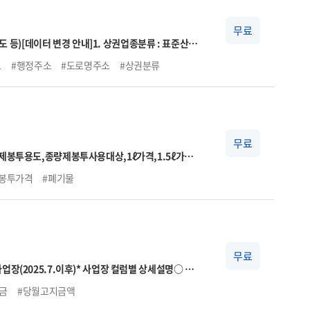
무료
도 등)
[데이터 변경 안내]
1. 상권업종분류 : 표준산업
상권업종분류 연계표와 상이할 수 있음
자세한 사항은
보
#행정주소
#도로명주소
#상권분류
#지도데이터
#업종코드
무료
제봉투용도,종량제봉투사용대상,1ℓ가격,1.5ℓ가
리부서전화번호
봉투가격
#폐기물
무료
업장(2025.7.이후)
* 사업장 컬럼별 상세설명
○ 자
→ 국민연금법 시행령 제5조에 의거 기준소득월액 상
금
#당월고지금액
■상한액 2024.7. ~ 2025.6. 6,170,000원
■상한액