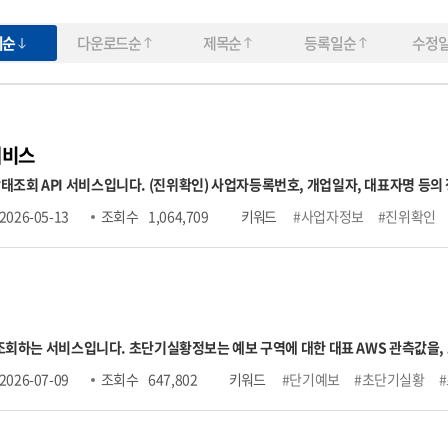
회순
다운로드순
제목순
등록일순
수정
서비스
명 등의 정보를 입력하여 국세청의 사업자정보와 일치하는지
유형(일반, 과세, 면세), 폐업일자 정보 조회 (호출허용건수) 1회 100건, 1일 100만건 제한 (테스트) 공
2026-05-13
조회 수
1,064,709
키워드
#사업자정보
#진위확인
서비스 오픈API 개방 안내" → 오픈API 테스트 링크 ※ 국세청에 등록된 사업자등록정보와 30분 주기로 업
 조회하는 서비스입니다. 초단기실황정보는 예보 구역에 대한 대표 AWS 관측값을
 단기예보는 예보기간과 구역을 시·공간적으로 세분화하여 발표하는 예보입
2026-07-09
조회 수
647,802
키워드
#단기예보
#초단기실황
 전국을 5km*5km 간격의 격자로 나누어 읍, 면, 동 단위의 행정구역 중심으로