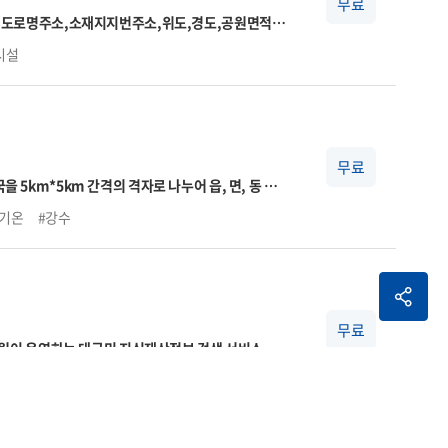
무료
재지도로명주소,소재지지번주소,위도,경도,공원면적,공
관명,전화번호
시설
무료
km*5km 간격의 격자로 나누어 읍, 면, 동 단
 구름조금(2)은 맑음(1)으로 표기됨)
○ 2021.6.29.
#기온
#강수
 있습니다.
○ 2024.11.28. 14시 부터 단기예보 예보
1·14시 발표)글피, (17·20·23시 발표)그글피 예보는
국표준시 -9) 사용
무료
보원이 운영하는 대국민 지식재산정보 검색 서비스입니
- 검색기능 외에 다양한 부가기능
검색식 메일링서비
#검색식
#출원번호
#출원일자
#해외특허
수준에 맞는 검색기능
단순한 화면구성으로 초보자가 쉽