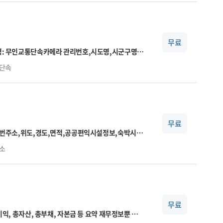
실제 취득자수와 상이할 수 있음(초일 취득이 아닌
가 없는 대상자에 대한 건수를
무료
분,과속단속구간길이,보호구역구분,설치연도,관리기
단속
무료
지지번주소,위도,경도,면적,공공편익시설정보,숙박시설
관리기관명
소
무료