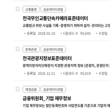
2025.7. ~ 2026.6. 6,370,000원
■
경우 당월 미고지되면 다음 달 취득자 수에 반영)
○ 상실가입자수 →
교통물류
공공데이터포털
제공하므로 실제 상실자 수와 상이할 수 있음
전국무인교통단속카메라표준데이터
교통법규 위반 사실을 기록·증명하기 위하여 설치·관리되는 고정식 무인교통단속카메라에 
도로종류,도로노선번호,도로노선명,도로노선방향,소재지도로명
등록일
2018-01-10
다운로드 수
90,045
수정일
관명,관리기관전화번호
문화관광
공공데이터포털
전국관광지정보표준데이터
광역지방자치단체장이 지정한 관광지역 정보 (관광지, 관광단지
정보,운동및오락시설정보,휴양및문화시설정보,접객시설정보,
등록일
2016-12-21
다운로드 수
95,019
수정일
재정금융
공공데이터포털
금융위원회_기업 재무정보
기업 재무정보는 법인등록번호와 사업연도를 기준으로 기업의 재무제표 항목을 조회할 수 있는 데이터입니다. 제공 항목