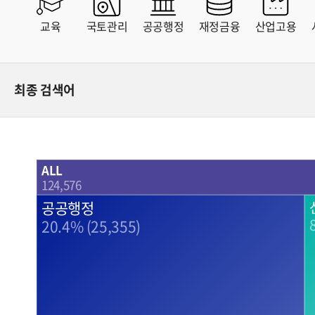
충청북도
충청남도
전라남도
경상북도
교육
국토관리
공공행정
재정금융
산업고용
경상남도
제주특별
강원특별자치도
전북특별
최종 검색어
ALL
124,576
공공행정
20.4% (25,355)