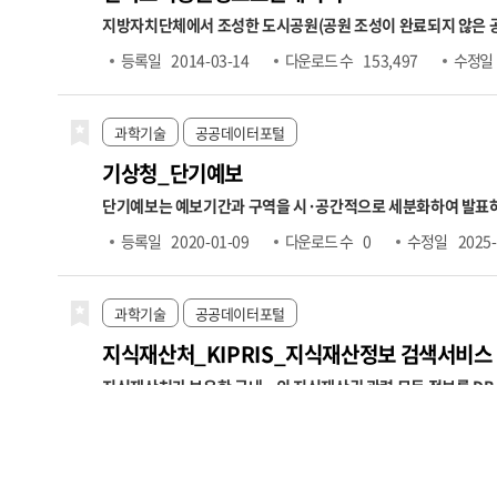
지방자치단체에서 조성한 도시공원(공원 조성이 완료되지 않은 
원보유시설(운동시설),공원보유시설(유희시설),공원보유시설(
등록일
2014-03-14
다운로드 수
153,497
수정일
과학기술
공공데이터포털
기상청_단기예보
단기예보는 예보기간과 구역을 시·공간적으로 세분화하여 발표하는 
위의 행정구역 중심으로 상세한 날씨를 제공합니다.
○ 2019.6
등록일
2020-01-09
다운로드 수
0
수정일
2025-
부터 단기예보 생산체계 개선에 따라, 예보 시간 상세화(기존 3시
기간 확장에 따라, 02·05·08·11·14시 발표기준 글피 예보,
3시간 간격의 자료를 제공하며, 강수량(PCP), 강설(SNO), 풍
과학기술
공공데이터포털
지식재산처_KIPRIS_지식재산정보 검색서비스
지식재산처가 보유한 국내ㆍ외 지식재산권 관련 모든 정보를 DB
다.
- 지식재산권 관련 다양한 정보제공
특허, 실용신안, 디자인, 상
등록일
2020-09-22
다운로드 수
0
수정일
2025-
스, 찾아가는 특허서비스, 특허검색툴바, 마이폴더, 유사 검색식 보
게 검색 할 수 있도록 항목별 검색 제공
재난안전
공공데이터포털