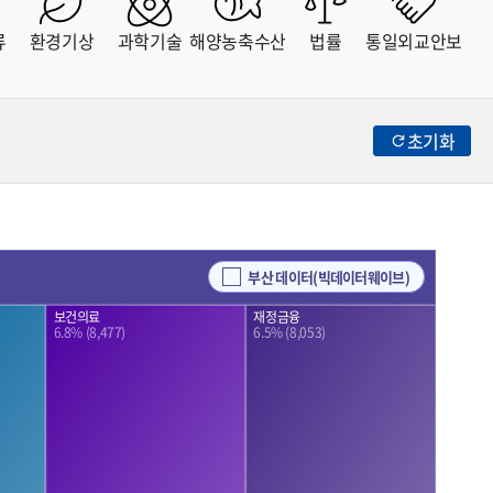
류
환경기상
과학기술
해양농축수산
법률
통일외교안보
초기화
부산 데이터(빅데이터웨이브)
재정금융
보건의료
6.5% (8,053)
6.8% (8,477)