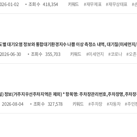
026-01-02
조회 수
418,354
키워드
#재무제표
#재무상태표
#
로부터 데이터를 연계받아 수집 후 개방하고 있습니다. 금융위원회에서 제공하는 모
 들어, 금요일 데이터는 차주 월요일에 제공됩니다. (월요일이 공휴일인 경우, 다음
 대기오염 정보와 통합대기환경지수 나쁨 이상 측정소 내역, 대기질(미세먼지/오존) 
나쁨이상 측정소 목록조회, 시도별 실시간 측정정보조회, 대기질 예보통보 조회,
2026-06-30
조회 수
355,703
키워드
#미세먼지
#코로나
#오존
어코리아 OpenAPI 기술문서" 내 신청 가이드 참고
 부설) 정보(거주지우선주차지역은 제외) * 항목명: 주차장관리번호,주차장명,
작시각,평일운영종료시각,토요일운영시작시각,토요일운영종료시각,공휴일운영시
2026-08-04
조회 수
327,578
키워드
#주차장
#자동차
#주민
용시간,1일주차권요금,월정기권요금,결제방법,특기사항,관리기관명,전화번호