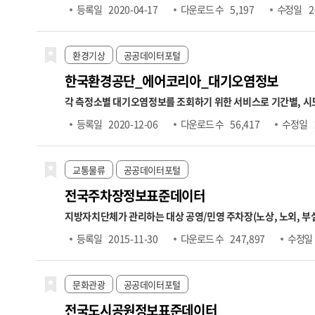
니라, 계정과목별 재무상태표와 손익계산서 항목이 포함됩니다. 데이터는 요약재무제표 조회, 재무상태표 조회, 손익계산서 조회의 세 가지 오퍼레이션으로 구성되어 있으며, 각 항목에 대해 전기·당
등록일
2020-04-17
다운로드 수
5,197
수정일
2
기·전분기 등의 비교 수치도 함께 제공됩니다. 본 데이터는 기업의 경영성과 분석, 재무 건전성 평가, 투자 위험 분석, 기업 간 재무비교 등 다양한 금융 분석에 활용될 수 있습니다. ※ 데이터 갱신주기는
일 1회입니다. ※ 금융위원회의 모든 API는 데이터 보유기관으
자로부터 영업일 하루 뒤 오후 1시 이후에 업데이트됩니다. 예를
환경기상
공공데이터포털
한국환경공단_에어코리아_대기오염정보
각 측정소별 대기오염정보를 조회하기 위한 서비스로 기간별, 시도별
세기능으로는 측정소별 실시간 측정정보 조회, 통합대기환경지수 
등록일
2020-12-06
다운로드 수
56,417
수정일
습니다. ※ 운영계정으로 사용하고자 할 경우 "한국환경공단 에
교통물류
공공데이터포털
전국주차장정보표준데이터
지방자치단체가 관리하는 대상 공영/민영 주차장(노상, 노외,
소,주차구획수,급지구분,부제시행구분,운영요일,평일운영시
등록일
2015-11-30
다운로드 수
247,897
수정일
간,주차기본요금,추가단위시간,추가단위요금,1일주차권요금적
문화관광
공공데이터포털
전국도시공원정보표준데이터