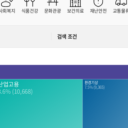
문화
부동산
산림
소방안전
사회복지
식품건강
문화관광
보건의료
재난안전
교통물
자치도
스마트치안
스마트팜
자치도
연안
유통
중소기업
통신
검색 조건
해양수산
헬스케어
환경
환경기상
산업고용
7.5% (9,365)
8.6% (10,668)