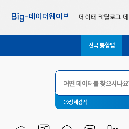
바
바
바
로
로
로
데이터 카탈로그
데
가
가
가
기
기
기
공공데이터
대
전국 통합맵
부산데이터
우
맞춤형 데이터
셀
연계 데이터
데이터 제공 신청
데이터 오류 신고
전체
세종특별
상세검색
서울특별시
부산광역
대구광역시
인천광역
광주광역시
대전광역
울산광역시
경기도