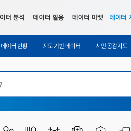
이터 분석
데이터 활용
데이터 마켓
데이터 
시 보드
상황판
데이터 구매
전국 통합맵
데이터 현황
지도 기반 데이터
시민 공감지도
수사례
시각화 서비스
맞춤형 의뢰
데이터 현황
프 분석
데이터 활용 서비스
데이터 공모전
지도 기반 
주소 좌표 변환
판매자 신청
시민 공감
프로파일링
참여 기업 홍보
소상공인36
마켓 이용 안내
자치시
전체
공공데이터포털
시
빅데이터웨이브
감염병
시
공간융합
교통
시
금융
농식품
디지털산업혁신
라이프로그