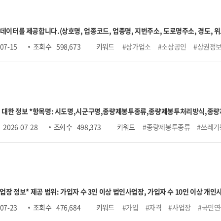
 데이터를 제공합니다.
(상호명, 업종코드, 업종명, 지번주소, 도로명주소, 경도, 위
), 소분류(247개)
3. 표준산업분류 : 10차
-표준산업분류는 업종분류 정제에 따라 
07-15
조회 수
598,673
키워드
#상가업소
#소상공인
#상권정
data.sbiz.or.kr/#/notice/267352041576902656
 대한 정보 *항목명: 시도명,시군구명,종량제봉투종류,종량제봉투처리방식,종량
가격,50ℓ가격,60ℓ가격,75ℓ가격,100ℓ가격,120ℓ가격,125ℓ가격,관리부서명,관
2026-07-28
조회 수
498,373
키워드
#종량제봉투종류
#쓰레기
사업장 정보
* 제공 범위: 가입자 수 3인 이상 법인사업장, 가입자 수 10인 이상 개인사
일)까지 신고분 반영
○ 가입자 수 → 가입자 수(고지인원 수 포함)
○ 당월고지금액 
07-23
조회 수
476,684
키워드
#가입
#자격
#사업장
#국민연
■상한액 2022.7. ~ 2023.6. 5,530,000원
■상한액 2023.7. ~ 2024.6. 5,900,000원