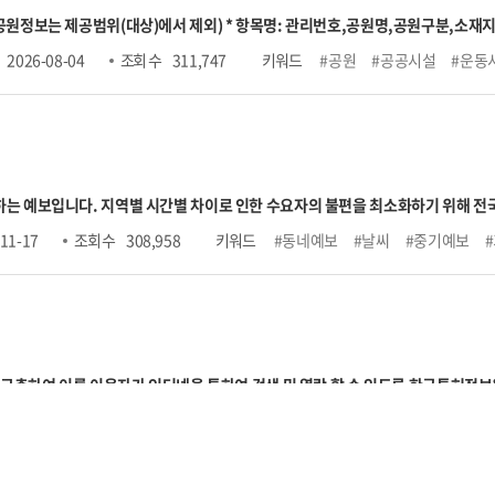
공원정보는 제공범위(대상)에서 제외) * 항목명: 관리번호,공원명,공원구분,소
편익시설),공원보유시설(교양시설),공원보유시설(기타시설),지정고시일,관리기
2026-08-04
조회 수
311,747
키워드
#공원
#공공시설
#운동
예보입니다. 지역별 시간별 차이로 인한 수요자의 불편을 최소화하기 위해 전국을 5
.4.부터 하늘상태는 맑음(1), 구름많음(3), 흐림(4)으로 구분되어 제공됩니다. (기존
11-17
조회 수
308,958
키워드
#동네예보
#날씨
#중기예보
간→1시간, 강수량/신적설 포함) 및 예보 기간 확장(글피 추가)된 자료를 제공하고
 17·20·23시 발표기준 그글피 예보제공하고 있습니다.
- 연장기간인 (02·05·08·1
속(WSD) 요소는 정성정보(코드값)를 제공합니다.
○ 시간 단위: 협정세계시(UTC, 한
 구축하여 이를 이용자가 인터넷을 통하여 검색 및 열람 할 수 있도록 한국특허정
표, 심판 등 국내 지식재산권 정보 및 미국, 유럽, 일본 등 12개 국가 해외특허 제공
09-17
조회 수
290,916
키워드
#지식재산권
#특허_검색_툴바
기, 온라인 다운로드, 검색식 저장, 내 검색식 보기 등 부가 기능 제공
- 이용자 