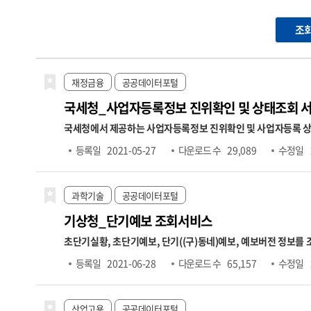
조
재정금융
공공데이터포털
국세청_사업자등록정보 진위확인 및 상태조회 
국세청에서 제공하는 사업자등록정보 진위확인 및 사업자등록 상태조회 API 서비스입니다. (진위확인) 사업자등록번호, 개업일자, 대표자
진위여부 확인 (상태조회) 사업자등록번호만으로 해당 번호의 사업자 운영상태(휴업, 폐업), 과세
등록일
2021-05-27
다운로드 수
29,089
수정일
공데이터포털 → 정보공유 → 공지사항 → "[국세청]사업자등록정보 진위확인 및 상태조회 
데이트 됨(신규 개업자는 1~2일 소요)
과학기술
공공데이터포털
기상청_단기예보 조회서비스
초단기실황, 초단기예보, 단기((구)동네)예보, 예보버전 정보를
기예보는 예보기간을 글피까지 확장 및 예보단위를 상세화(3시간→1시간)하여 시공간적으로 세분화한 예보를 제공합니다.
등록일
2021-06-28
다운로드 수
65,157
수정일
니다. 지역별 시간별 차이로 인한 수요자의 불편을 최소화하기 위해
산업고용
공공데이터포털