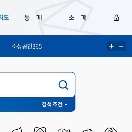
지도
통ㅤ계
소ㅤ개
부산 통계
플랫폼 소개
소상공인365
통계로 보는 부산
공지사항
데이터
통계 자료실
Big 월간뉴스
지도
통계 알림
이용 안내
5
통계 관련 정보
이용 문의 및 개선 요청
전체
유료
부분유료
검색 조건
무료