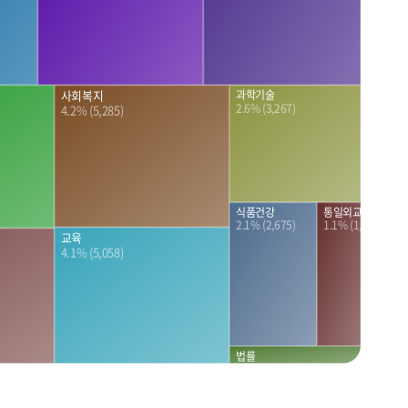
과학기술
사회복지
2.6% (3,267)
4.2% (5,285)
식품건강
통일외교안보
2.1% (2,675)
1.1% (1,333)
교육
4.1% (5,058)
법률
0.4% (481)