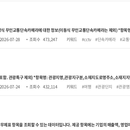
상한액 2026.7. ~ 2027.6. 6,590,000원
○ 신규취득자수 → 납부재개 포함 ※전달 고지대상자와 비교하므로 
 납부예외 포함. ※해당 자료추출월과 익월을 비교하여 자료추출월에는 고지가 있으나 익월에는 고지
대한 정보(이동식 무인교통단속카메라는 제외) *항목명: 무인교통단속카메라 관리번호,시도명,시군구명,
주소,소재지지번주소,위도,경도,설치장소,단속구분,제한속도,단속구간위치구
2026-07-28
조회 수
473,247
키워드
#cctv
#단속카메라
#교통
 포함. 관광특구 제외) *항목명: 관광지명,관광지구분,소재지도로명주소,소재
지원시설정보,지정일자,수용인원수,주차가능수,관광지소개,관리기관전화번호,
2026-07-24
조회 수
432,114
키워드
#여행
#관광단지
#관광명
에는 기업의 매출액, 영업이익, 총자산, 총부채, 자본금 등 요약 재무정보뿐 아