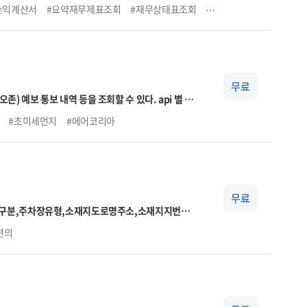
손익계산서
#요약재무제표조회
#재무상태표조회
#손익계산서조회
#기업
든 서비스는 실시간이 아니며, 데이터 갱신은 기준일
 영업일에 제공됩니다)
무료
예보 통보 내역 등을 조회할 수 있다. api 별 상
 초미세먼지 주간예보 조회의 기능으로 이루어져 있
#초미세먼지
#에어코리아
무료
주차장구분,주차장유형,소재지도로명주소,소재지지번주
작시각,공휴일운영종료시각,요금정보,주차기본시
편의
,위도,경도,장애인전용주차구역보유여부