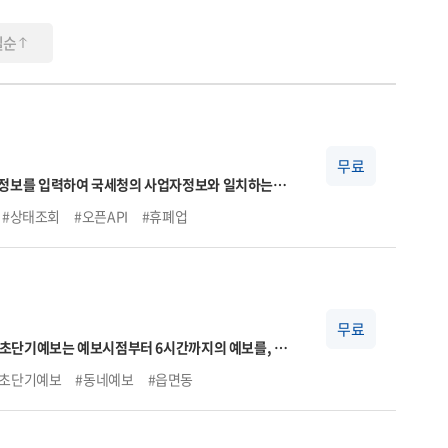
일순
무료
#상태조회
#오픈API
#휴폐업
무료
, 초단기예보는 예보시점부터 6시간까지의 예보를, 단
#초단기예보
#동네예보
#읍면동
 상세한 날씨를 제공합니다.