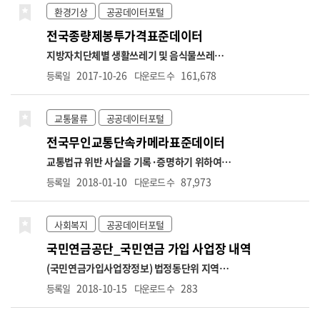
단위의 행정구역 중심으로 상세한 날씨를 제공
류 : 표준산업분류 기반 업종분류
2. 업종분류 체
환경기상
공공데이터포털
합니다.
계: 대분류(10개), 중분류(75개), 소분류(247
전국종량제봉투가격표준데이터
개)
3. 표준산업분류 : 10차
-표준산업분류는 업
종분류 정제에 따라 상권업종분류 연계표와 상
지방자치단체별 생활쓰레기 및 음식물쓰레기
이할 수 있음
자세한 사항은 소상공인 365 공지
종량제 봉투 가격에 대한 정보 *항목명: 시도명,
2017-10-26
161,678
등록일
다운로드 수
사항에서 확인하시기 바랍니
시군구명,종량제봉투종류,종량제봉투처리방
다.
https://bigdata.sbiz.or.kr/#/notice/267352041576902656
식,종량제봉투용도,종량제봉투사용대상,1ℓ가
격,1.5ℓ가격,2ℓ가격,2.5ℓ가격,3ℓ가격,5ℓ가
교통물류
공공데이터포털
격,10ℓ가격,20ℓ가격,30ℓ가격,50ℓ가격,60ℓ가
전국무인교통단속카메라표준데이터
격,75ℓ가격,100ℓ가격,120ℓ가격,125ℓ가격,관
리부서명,관리부서전화번호
교통법규 위반 사실을 기록·증명하기 위하여 설
치·관리되는 고정식 무인교통단속카메라에 대
2018-01-10
87,973
등록일
다운로드 수
한 정보(이동식 무인교통단속카메라는 제외) *
항목명: 무인교통단속카메라 관리번호,시도명,
시군구명,도로종류,도로노선번호,도로노선명,
사회복지
공공데이터포털
도로노선방향,소재지도로명주소,소재지지번
국민연금공단_국민연금 가입 사업장 내역
주소,위도,경도,설치장소,단속구분,제한속도,
단속구간위치구분,과속단속구간길이,보호구
(국민연금가입사업장정보) 법정동단위 지역별,
역구분,설치연도,관리기관명,관리기관전화번
국민연금 가입 사업장 정보
* 제공 범위: 가입자
2018-10-15
283
등록일
다운로드 수
호
수 3인 이상 법인사업장, 가입자 수 10인 이상
개인사업장(2025.7.이후)
* 사업장 컬럼별 상세