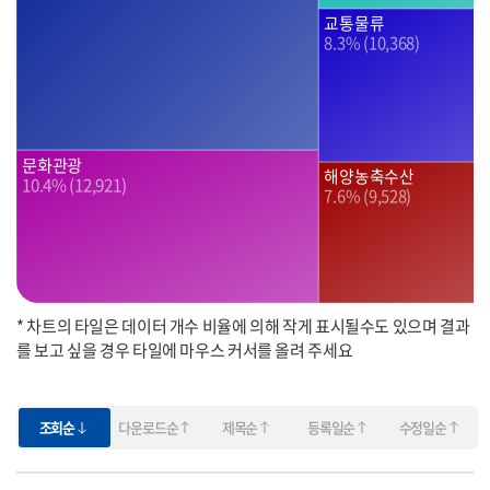
교통물류
8.3% (10,368)
문화관광
해양농축수산
10.4% (12,921)
7.6% (9,528)
* 차트의 타일은 데이터 개수 비율에 의해 작게 표시될수도 있으며 결과
를 보고 싶을 경우 타일에 마우스 커서를 올려 주세요
조회순
다운로드순
제목순
등록일순
수정일순