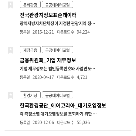
설명
○ 자료생성년월 → 자격마감일(사유발생
문화관광
공공데이터포털
일이 속하는 달의 다음달 15일)까지 신고분 반
전국관광지정보표준데이터
영
○ 가입자 수 → 가입자 수(고지인원 수 포
함)
○ 당월고지금액 → 국민연금법 시행령 제5
광역지방자치단체장이 지정한 관광지역 정보
조에 의거 기준소득월액 상한액 적용으로 실제
(관광지, 관광단지 포함. 관광특구 제외) *항목
2016-12-21
94,224
등록일
다운로드 수
소득과 고지금액은 상이할 수 있음
■상한액
명: 관광지명,관광지구분,소재지도로명주소,소
2021.7. ~ 2022.6. 5,240,000원
■상한액
재지지번주소,위도,경도,면적,공공편익시설정
2022.7. ~ 2023.6. 5,530,000원
■상한액
보,숙박시설정보,운동및오락시설정보,휴양및
재정금융
공공데이터포털
2023.7. ~ 2024.6. 5,900,000원
■상한액
문화시설정보,접객시설정보,지원시설정보,지
금융위원회_기업 재무정보
2024.7. ~ 2025.6. 6,170,000원
■상한액
정일자,수용인원수,주차가능수,관광지소개,관
2025.7. ~ 2026.6. 6,370,000원
○ 신규취득
리기관전화번호,관리기관명
기업 재무정보는 법인등록번호와 사업연도를
자수 → 납부재개 포함 ※전달 고지대상자와 비
기준으로 기업의 재무제표 항목을 조회할 수 있
2020-04-17
4,721
등록일
다운로드 수
교하므로 실제 취득자수와 상이할 수 있음(초일
는 데이터입니다. 제공 항목에는 기업의 매출
취득이 아닌 경우 당월 미고지되면 다음 달 취득
액, 영업이익, 총자산, 총부채, 자본금 등 요약
자 수에 반영)
○ 상실가입자수 → 납부예외 포
재무정보뿐 아니라, 계정과목별 재무상태표와
환경기상
공공데이터포털
함. ※해당 자료추출월과 익월을 비교하여 자료
손익계산서 항목이 포함됩니다. 데이터는 요약
한국환경공단_에어코리아_대기오염정보
추출월에는 고지가 있으나 익월에는 고지가 없
재무제표 조회, 재무상태표 조회, 손익계산서
는 대상자에 대한 건수를 제공하므로 실제 상실
조회의 세 가지 오퍼레이션으로 구성되어 있으
각 측정소별 대기오염정보를 조회하기 위한 서
자 수와 상이할 수 있음
며, 각 항목에 대해 전기·당기·전분기 등의 비
비스로 기간별, 시도별 대기오염 정보와 통합대
2020-12-06
55,036
등록일
다운로드 수
교 수치도 함께 제공됩니다. 본 데이터는 기업의
기환경지수 나쁨 이상 측정소 내역, 대기질(미
경영성과 분석, 재무 건전성 평가, 투자 위험 분
세먼지/오존) 예보 통보 내역 등을 조회할 수 있