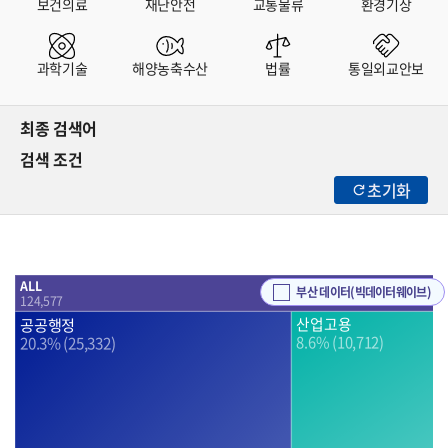
보건의료
재난안전
교통물류
환경기상
과학기술
해양농축수산
법률
통일외교안보
최종 검색어
검색 조건
초기화
ALL
부산 데이터(빅데이터웨이브)
124,577
공공행정
산업고용
8.6% (10,712)
20.3% (25,332)