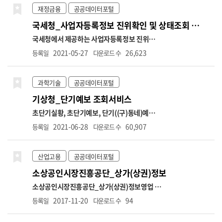
재정금융
공공데이터포털
국세청_사업자등록정보 진위확인 및 상태조회 서비스
국세청에서 제공하는 사업자등록정보 진위확인
및 사업자등록 상태조회 API 서비스입니다. (진
2021-05-27
26,623
등록일
다운로드 수
위확인) 사업자등록번호, 개업일자, 대표자명
등의 정보를 입력하여 국세청의 사업자정보와
일치하는지 진위여부 확인 (상태조회) 사업자등
과학기술
공공데이터포털
록번호만으로 해당 번호의 사업자 운영상태(휴
기상청_단기예보 조회서비스
업, 폐업), 과세유형(일반, 과세, 면세), 폐업일
자 정보 조회 (호출허용건수) 1회 100건, 1일
초단기실황, 초단기예보, 단기((구)동네)예보,
100만건 제한 (테스트) 공공데이터포털 → 정보
예보버전 정보를 조회하는 서비스입니다. 초단
2021-06-28
60,907
등록일
다운로드 수
공유 → 공지사항 → "[국세청]사업자등록정보
기실황정보는 예보 구역에 대한 대표 AWS 관측
진위확인 및 상태조회 서비스 오픈API 개방 안
값을, 초단기예보는 예보시점부터 6시간까지의
내" → 오픈API 테스트 링크 ※ 국세청에 등록
예보를, 단기예보는 예보기간을 글피까지 확장
산업고용
공공데이터포털
된 사업자등록정보와 30분 주기로 업데이트 됨
및 예보단위를 상세화(3시간→1시간)하여 시공
소상공인시장진흥공단_상가(상권)정보
(신규 개업자는 1~2일 소요)
간적으로 세분화한 예보를 제공합니다. 단기예
보는 예보기간과 구역을 시·공간적으로 세분화
소상공인시장진흥공단_상가(상권)정보
영업 중
하여 발표하는 예보입니다. 지역별 시간별 차이
인 전국 상가업소 데이터를 제공합니다.
(상호
2017-11-20
94
등록일
다운로드 수
로 인한 수요자의 불편을 최소화하기 위해 전국
명, 업종코드, 업종명, 지번주소, 도로명주소,
을 5km*5km 간격의 격자로 나누어 읍, 면, 동
경도, 위도 등)
[데이터 변경 안내]
1. 상권업종분