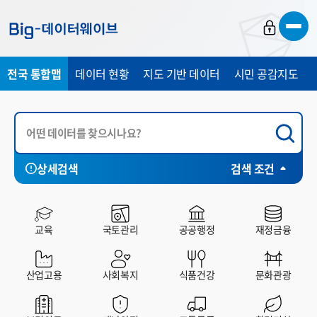
바
바
바
로
로
로
가
가
가
전국 통합맵
데이터 현황
지도 기반 데이터
시민 공감지도
기
기
기
상세검색
검색 조건
서울특별시
부산광역시
전체
대구광역시
공공데이터포털
인천광역시
빅데이
교육
국토관리
공공행정
재정금융
산업고용
사회복지
식품건강
문화관광