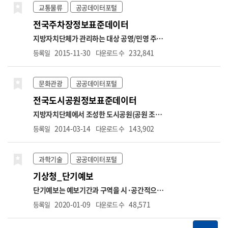
석, 기업 간 재무비교 등 다양한 금융 분석에 활
다. api 별 상세기능으로는 측정소별 실시간 측
교통물류
공공데이터포털
용될 수 있습니다. ※ 데이터 갱신주기는 일 1회
정정보 조회, 통합대기환경지수 나쁨이상 측정
전국주차장정보표준데이터
입니다. ※ 금융위원회의 모든 API는 데이터 보
소 목록조회, 시도별 실시간 측정정보조회, 대
유기관으로부터 데이터를 연계받아 수집 후 개
기질 예보통보 조회, 초미세먼지 주간예보 조회
지방자치단체가 관리하는 대상 공영/민영 주차
방하고 있습니다. 금융위원회에서 제공하는 모
의 기능으로 이루어져 있습니다. ※ 운영계정으
장(노상, 노외, 부설) 정보(거주지우선주차지역
2015-11-30
232,841
등록일
다운로드 수
든 서비스는 실시간이 아니며, 데이터 갱신은 기
로 사용하고자 할 경우 "한국환경공단 에어코리
은 제외) * 항목명: 주차장관리번호,주차장명,
준일자로부터 영업일 하루 뒤 오후 1시 이후에
아 OpenAPI 기술문서" 내 신청 가이드 참고
주차장구분,주차장유형,소재지도로명주소,소
업데이트됩니다. 예를 들어, 금요일 데이터는
재지지번주소,주차구획수,급지구분,부제시행
문화관광
공공데이터포털
차주 월요일에 제공됩니다. (월요일이 공휴일인
구분,운영요일,평일운영시작시각,평일운영종
전국도시공원정보표준데이터
경우, 다음 영업일에 제공됩니다)
료시각,토요일운영시작시각,토요일운영종료
시각,공휴일운영시작시각,공휴일운영종료시
지방자치단체에서 조성한 도시공원(공원 조성
각,요금정보,주차기본시간,주차기본요금,추가
이 완료되지 않은 공원정보는 제공범위(대상)에
2014-03-14
143,902
등록일
다운로드 수
단위시간,추가단위요금,1일주차권요금적용시
서 제외) * 항목명: 관리번호,공원명,공원구분,
간,1일주차권요금,월정기권요금,결제방법,특
소재지도로명주소,소재지지번주소,위도,경도,
기사항,관리기관명,전화번호,위도,경도,장애
공원면적,공원보유시설(운동시설),공원보유시
과학기술
공공데이터포털
인전용주차구역보유여부
설(유희시설),공원보유시설(편익시설),공원보
기상청_단기예보
유시설(교양시설),공원보유시설(기타시설),지
정고시일,관리기관명,전화번호
단기예보는 예보기간과 구역을 시·공간적으로
세분화하여 발표하는 예보입니다. 지역별 시간
2020-01-09
48,571
등록일
다운로드 수
별 차이로 인한 수요자의 불편을 최소화하기 위
해 전국을 5km*5km 간격의 격자로 나누어