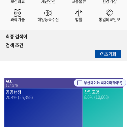
보건의료
재난안전
교통물류
환경기상
과학기술
해양농축수산
법률
통일외교안보
최종 검색어
검색 조건
초기화
ALL
부산 데이터(빅데이터웨이브)
124,576
공공행정
산업고용
8.6% (10,668)
20.4% (25,355)