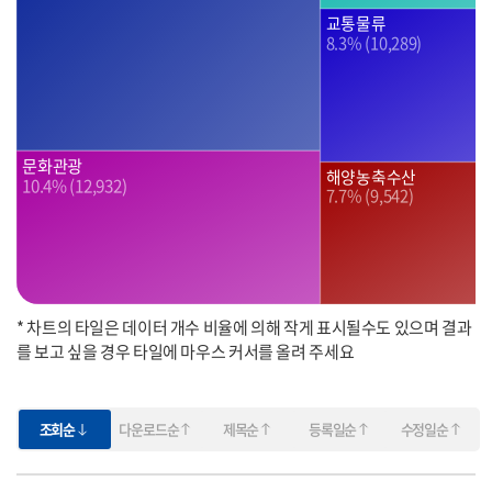
교통물류
8.3% (10,289)
문화관광
해양농축수산
10.4% (12,932)
7.7% (9,542)
* 차트의 타일은 데이터 개수 비율에 의해 작게 표시될수도 있으며 결과
를 보고 싶을 경우 타일에 마우스 커서를 올려 주세요
조회순
다운로드순
제목순
등록일순
수정일순