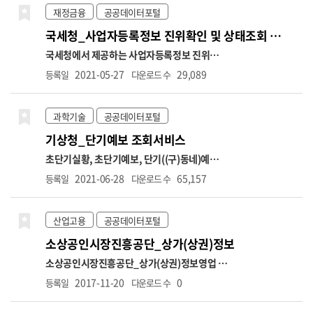
재정금융
공공데이터포털
국세청_사업자등록정보 진위확인 및 상태조회 서비스
국세청에서 제공하는 사업자등록정보 진위확인
및 사업자등록 상태조회 API 서비스입니다. (진
2021-05-27
29,089
등록일
다운로드 수
위확인) 사업자등록번호, 개업일자, 대표자명
등의 정보를 입력하여 국세청의 사업자정보와
일치하는지 진위여부 확인 (상태조회) 사업자등
과학기술
공공데이터포털
록번호만으로 해당 번호의 사업자 운영상태(휴
기상청_단기예보 조회서비스
업, 폐업), 과세유형(일반, 과세, 면세), 폐업일
자 정보 조회 (호출허용건수) 1회 100건, 1일
초단기실황, 초단기예보, 단기((구)동네)예보,
100만건 제한 (테스트) 공공데이터포털 → 정보
예보버전 정보를 조회하는 서비스입니다. 초단
2021-06-28
65,157
등록일
다운로드 수
공유 → 공지사항 → "[국세청]사업자등록정보
기실황정보는 예보 구역에 대한 대표 AWS 관측
진위확인 및 상태조회 서비스 오픈API 개방 안
값을, 초단기예보는 예보시점부터 6시간까지의
내" → 오픈API 테스트 링크 ※ 국세청에 등록
예보를, 단기예보는 예보기간을 글피까지 확장
산업고용
공공데이터포털
된 사업자등록정보와 30분 주기로 업데이트 됨
및 예보단위를 상세화(3시간→1시간)하여 시공
소상공인시장진흥공단_상가(상권)정보
(신규 개업자는 1~2일 소요)
간적으로 세분화한 예보를 제공합니다. 단기예
보는 예보기간과 구역을 시·공간적으로 세분화
소상공인시장진흥공단_상가(상권)정보
영업 중
하여 발표하는 예보입니다. 지역별 시간별 차이
인 전국 상가업소 데이터를 제공합니다.
(상호
2017-11-20
0
등록일
다운로드 수
로 인한 수요자의 불편을 최소화하기 위해 전국
명, 업종코드, 업종명, 지번주소, 도로명주소,
을 5km*5km 간격의 격자로 나누어 읍, 면, 동
경도, 위도 등)
[데이터 변경 안내]
1. 상권업종분