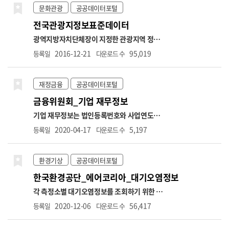
2023.7. ~ 2024.6. 5,900,000원
■상한액
시군구명,도로종류,도로노선번호,도로노선명,
문화관광
공공데이터포털
2024.7. ~ 2025.6. 6,170,000원
■상한액
도로노선방향,소재지도로명주소,소재지지번
전국관광지정보표준데이터
2025.7. ~ 2026.6. 6,370,000원
■상한액
주소,위도,경도,설치장소,단속구분,제한속도,
2026.7. ~ 2027.6. 6,590,000원
○ 신규취득
단속구간위치구분,과속단속구간길이,보호구
광역지방자치단체장이 지정한 관광지역 정보
자수 → 납부재개 포함 ※전달 고지대상자와 비
역구분,설치연도,관리기관명,관리기관전화번
(관광지, 관광단지 포함. 관광특구 제외) *항목
2016-12-21
95,019
등록일
다운로드 수
교하므로 실제 취득자수와 상이할 수 있음(초일
호
명: 관광지명,관광지구분,소재지도로명주소,소
취득이 아닌 경우 당월 미고지되면 다음 달 취득
재지지번주소,위도,경도,면적,공공편익시설정
자 수에 반영)
○ 상실가입자수 → 납부예외 포
보,숙박시설정보,운동및오락시설정보,휴양및
재정금융
공공데이터포털
함. ※해당 자료추출월과 익월을 비교하여 자료
문화시설정보,접객시설정보,지원시설정보,지
금융위원회_기업 재무정보
추출월에는 고지가 있으나 익월에는 고지가 없
정일자,수용인원수,주차가능수,관광지소개,관
는 대상자에 대한 건수를 제공하므로 실제 상실
리기관전화번호,관리기관명
기업 재무정보는 법인등록번호와 사업연도를
자 수와 상이할 수 있음
기준으로 기업의 재무제표 항목을 조회할 수 있
2020-04-17
5,197
등록일
다운로드 수
는 데이터입니다. 제공 항목에는 기업의 매출
액, 영업이익, 총자산, 총부채, 자본금 등 요약
재무정보뿐 아니라, 계정과목별 재무상태표와
환경기상
공공데이터포털
손익계산서 항목이 포함됩니다. 데이터는 요약
한국환경공단_에어코리아_대기오염정보
재무제표 조회, 재무상태표 조회, 손익계산서
조회의 세 가지 오퍼레이션으로 구성되어 있으
각 측정소별 대기오염정보를 조회하기 위한 서
며, 각 항목에 대해 전기·당기·전분기 등의 비
비스로 기간별, 시도별 대기오염 정보와 통합대
2020-12-06
56,417
등록일
다운로드 수
교 수치도 함께 제공됩니다. 본 데이터는 기업의
기환경지수 나쁨 이상 측정소 내역, 대기질(미
경영성과 분석, 재무 건전성 평가, 투자 위험 분
세먼지/오존) 예보 통보 내역 등을 조회할 수 있