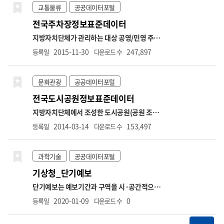
석, 기업 간 재무비교 등 다양한 금융 분석에 활
다. api 별 상세기능으로는 측정소별 실시간 측
교통물류
공공데이터포털
용될 수 있습니다. ※ 데이터 갱신주기는 일 1회
정정보 조회, 통합대기환경지수 나쁨이상 측정
전국주차장정보표준데이터
입니다. ※ 금융위원회의 모든 API는 데이터 보
소 목록조회, 시도별 실시간 측정정보조회, 대
유기관으로부터 데이터를 연계받아 수집 후 개
기질 예보통보 조회, 초미세먼지 주간예보 조회
지방자치단체가 관리하는 대상 공영/민영 주차
방하고 있습니다. 금융위원회에서 제공하는 모
의 기능으로 이루어져 있습니다. ※ 운영계정으
장(노상, 노외, 부설) 정보(거주지우선주차지역
2015-11-30
247,897
등록일
다운로드 수
든 서비스는 실시간이 아니며, 데이터 갱신은 기
로 사용하고자 할 경우 "한국환경공단 에어코리
은 제외) * 항목명: 주차장관리번호,주차장명,
준일자로부터 영업일 하루 뒤 오후 1시 이후에
아 OpenAPI 기술문서" 내 신청 가이드 참고
주차장구분,주차장유형,소재지도로명주소,소
업데이트됩니다. 예를 들어, 금요일 데이터는
재지지번주소,주차구획수,급지구분,부제시행
문화관광
공공데이터포털
차주 월요일에 제공됩니다. (월요일이 공휴일인
구분,운영요일,평일운영시작시각,평일운영종
전국도시공원정보표준데이터
경우, 다음 영업일에 제공됩니다)
료시각,토요일운영시작시각,토요일운영종료
시각,공휴일운영시작시각,공휴일운영종료시
지방자치단체에서 조성한 도시공원(공원 조성
각,요금정보,주차기본시간,주차기본요금,추가
이 완료되지 않은 공원정보는 제공범위(대상)에
2014-03-14
153,497
등록일
다운로드 수
단위시간,추가단위요금,1일주차권요금적용시
서 제외) * 항목명: 관리번호,공원명,공원구분,
간,1일주차권요금,월정기권요금,결제방법,특
소재지도로명주소,소재지지번주소,위도,경도,
기사항,관리기관명,전화번호,위도,경도,장애
공원면적,공원보유시설(운동시설),공원보유시
과학기술
공공데이터포털
인전용주차구역보유여부
설(유희시설),공원보유시설(편익시설),공원보
기상청_단기예보
유시설(교양시설),공원보유시설(기타시설),지
정고시일,관리기관명,전화번호
단기예보는 예보기간과 구역을 시·공간적으로
세분화하여 발표하는 예보입니다. 지역별 시간
2020-01-09
0
등록일
다운로드 수
별 차이로 인한 수요자의 불편을 최소화하기 위
해 전국을 5km*5km 간격의 격자로 나누어