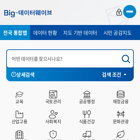
바
바
바
로
로
로
가
가
가
전국 통합맵
데이터 현황
지도 기반 데이터
시민 공감지도
기
기
기
상세검색
검색 조건
서울특별시
부산광역시
전체
대구광역시
공공데이터포털
인천광역시
빅데이
교육
국토관리
공공행정
재정금융
산업고용
사회복지
식품건강
문화관광