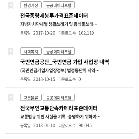
단위의 행정구역 중심으로 상세한 날씨를 제공
류 : 표준산업분류 기반 업종분류
2. 업종분류 체
환경기상
공공데이터포털
합니다.
계: 대분류(10개), 중분류(75개), 소분류(247
전국종량제봉투가격표준데이터
개)
3. 표준산업분류 : 10차
-표준산업분류는 업
종분류 정제에 따라 상권업종분류 연계표와 상
지방자치단체별 생활쓰레기 및 음식물쓰레기
이할 수 있음
자세한 사항은 소상공인 365 공지
종량제 봉투 가격에 대한 정보 *항목명: 시도명,
2017-10-26
162,119
등록일
다운로드 수
사항에서 확인하시기 바랍니
시군구명,종량제봉투종류,종량제봉투처리방
다.
https://bigdata.sbiz.or.kr/#/notice/267352041576902656
식,종량제봉투용도,종량제봉투사용대상,1ℓ가
격,1.5ℓ가격,2ℓ가격,2.5ℓ가격,3ℓ가격,5ℓ가
사회복지
공공데이터포털
격,10ℓ가격,20ℓ가격,30ℓ가격,50ℓ가격,60ℓ가
국민연금공단_국민연금 가입 사업장 내역
격,75ℓ가격,100ℓ가격,120ℓ가격,125ℓ가격,관
리부서명,관리부서전화번호
(국민연금가입사업장정보) 법정동단위 지역별,
국민연금 가입 사업장 정보
* 제공 범위: 가입자
2018-10-15
0
등록일
다운로드 수
수 3인 이상 법인사업장, 가입자 수 10인 이상
개인사업장(2025.7.이후)
* 사업장 컬럼별 상세
설명
○ 자료생성년월 → 자격마감일(사유발생
교통물류
공공데이터포털
일이 속하는 달의 다음달 15일)까지 신고분 반
전국무인교통단속카메라표준데이터
영
○ 가입자 수 → 가입자 수(고지인원 수 포
함)
○ 당월고지금액 → 국민연금법 시행령 제5
교통법규 위반 사실을 기록·증명하기 위하여 설
조에 의거 기준소득월액 상한액 적용으로 실제
치·관리되는 고정식 무인교통단속카메라에 대
2018-01-10
90,045
등록일
다운로드 수
소득과 고지금액은 상이할 수 있음
■상한액
한 정보(이동식 무인교통단속카메라는 제외) *
2022.7. ~ 2023.6. 5,530,000원
■상한액
항목명: 무인교통단속카메라 관리번호,시도명,