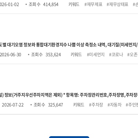
026-01-02
조회 수
414,854
키워드
#재무제표
#재무상태표
#
로부터 데이터를 연계받아 수집 후 개방하고 있습니다. 금융위원회에서 제공하는 모
 들어, 금요일 데이터는 차주 월요일에 제공됩니다. (월요일이 공휴일인 경우, 다음
 대기오염 정보와 통합대기환경지수 나쁨 이상 측정소 내역, 대기질(미세먼지/오존) 
나쁨이상 측정소 목록조회, 시도별 실시간 측정정보조회, 대기질 예보통보 조회,
2026-06-30
조회 수
353,624
키워드
#미세먼지
#코로나
#오존
어코리아 OpenAPI 기술문서" 내 신청 가이드 참고
 부설) 정보(거주지우선주차지역은 제외) * 항목명: 주차장관리번호,주차장명,
작시각,평일운영종료시각,토요일운영시작시각,토요일운영종료시각,공휴일운영시
2026-07-22
조회 수
325,647
키워드
#주차장
#자동차
#주민
용시간,1일주차권요금,월정기권요금,결제방법,특기사항,관리기관명,전화번호