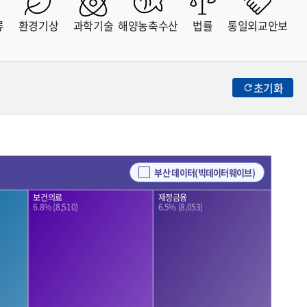
류
환경기상
과학기술
해양농축수산
법률
통일외교안보
초기화
부산 데이터(빅데이터웨이브)
재정금융
보건의료
6.5% (8,053)
6.8% (8,510)