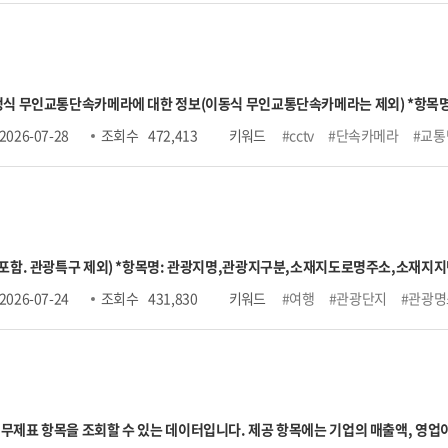
상한액 2026.7. ~ 2027.6. 6,590,000원
○ 신규취득자수 → 납부재개 포함 ※전달 고지대상자와 비교하므로 
 납부예외 포함. ※해당 자료추출월과 익월을 비교하여 자료추출월에는 고지가 있으나 익월에는 고지
대한 정보(이동식 무인교통단속카메라는 제외) *항목명: 무인교통단속카메라 관리번호,시도명,시군구명,
주소,소재지지번주소,위도,경도,설치장소,단속구분,제한속도,단속구간위치구
2026-07-28
조회 수
472,413
키워드
#cctv
#단속카메라
#교통
 포함. 관광특구 제외) *항목명: 관광지명,관광지구분,소재지도로명주소,소재
지원시설정보,지정일자,수용인원수,주차가능수,관광지소개,관리기관전화번호,
2026-07-24
조회 수
431,830
키워드
#여행
#관광단지
#관광명
에는 기업의 매출액, 영업이익, 총자산, 총부채, 자본금 등 요약 재무정보뿐 아