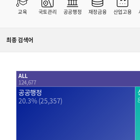
충청북도
충청남도
전라남도
경상북도
교육
국토관리
공공행정
재정금융
산업고용
경상남도
제주특별
강원특별자치도
전북특별
최종 검색어
ALL
124,677
공공행정
20.3% (25,357)