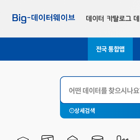
바
바
바
로
로
로
데이터 카탈로그
데
가
가
가
기
기
기
공공데이터
대
전국 통합맵
부산데이터
우
맞춤형 데이터
셀
연계 데이터
데이터 제공 신청
데이터 오류 신고
전체
세종특별
상세검색
서울특별시
부산광역
대구광역시
인천광역
광주광역시
대전광역
울산광역시
경기도