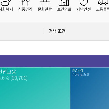
문화
부동산
산림
소방안전
사회복지
식품건강
문화관광
보건의료
재난안전
교통물
자치도
스마트치안
스마트팜
자치도
연안
유통
중소기업
통신
검색 조건
해양수산
헬스케어
환경
환경기상
산업고용
7.5% (9,371)
8.6% (10,701)