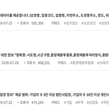
 데이터를 제공합니다.
(상호명, 업종코드, 업종명, 지번주소, 도로명주소, 경도, 위
), 소분류(247개)
3. 표준산업분류 : 10차
-표준산업분류는 업종분류 정제에 따라 
26-07-15
조회 수
595,396
키워드
#상가업소
#소상공인
#상권
data.sbiz.or.kr/#/notice/267352041576902656
 대한 정보 *항목명: 시도명,시군구명,종량제봉투종류,종량제봉투처리방식,종량
가격,50ℓ가격,60ℓ가격,75ℓ가격,100ℓ가격,120ℓ가격,125ℓ가격,관리부서명,관
2026-07-28
조회 수
498,201
키워드
#종량제봉투종류
#쓰레기
사업장 정보
* 제공 범위: 가입자 수 3인 이상 법인사업장, 가입자 수 10인 이상 개인사
일)까지 신고분 반영
○ 가입자 수 → 가입자 수(고지인원 수 포함)
○ 당월고지금액 
26-07-23
조회 수
474,189
키워드
#가입
#자격
#사업장
#국
■상한액 2022.7. ~ 2023.6. 5,530,000원
■상한액 2023.7. ~ 2024.6. 5,900,000원