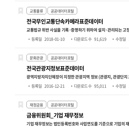
2025.7. ~ 2026.6. 6,370,000원
■
경우 당월 미고지되면 다음 달 취득자 수에 반영)
○ 상실가입자수 →
교통물류
공공데이터포털
제공하므로 실제 상실자 수와 상이할 수 있음
전국무인교통단속카메라표준데이터
교통법규 위반 사실을 기록·증명하기 위하여 설치·관리되는 고정식 무인교통단속카메라에 
도로종류,도로노선번호,도로노선명,도로노선방향,소재지도로명
등록일
2018-01-10
다운로드 수
91,619
수정일
관명,관리기관전화번호
문화관광
공공데이터포털
전국관광지정보표준데이터
광역지방자치단체장이 지정한 관광지역 정보 (관광지, 관광단지
정보,운동및오락시설정보,휴양및문화시설정보,접객시설정보,
등록일
2016-12-21
다운로드 수
95,011
수정일
재정금융
공공데이터포털
금융위원회_기업 재무정보
기업 재무정보는 법인등록번호와 사업연도를 기준으로 기업의 재무제표 항목을 조회할 수 있는 데이터입니다. 제공 항목