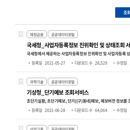
조
재정금융
공공데이터포털
국세청_사업자등록정보 진위확인 및 상태조회 
국세청에서 제공하는 사업자등록정보 진위확인 및 사업자등록 상태조회 API 서비스입니다. (진위확인) 사업자등록번호, 개업일자, 대표자
진위여부 확인 (상태조회) 사업자등록번호만으로 해당 번호의 사업자 운영상태(휴업, 폐업), 과세
등록일
2021-05-27
다운로드 수
28,529
수정일
공데이터포털 → 정보공유 → 공지사항 → "[국세청]사업자등록정보 진위확인 및 상태조회 
데이트 됨(신규 개업자는 1~2일 소요)
과학기술
공공데이터포털
기상청_단기예보 조회서비스
초단기실황, 초단기예보, 단기((구)동네)예보, 예보버전 정보를
기예보는 예보기간을 글피까지 확장 및 예보단위를 상세화(3시간→1시간)하여 시공간적으로 세분화한 예보를 제공합니다.
등록일
2021-06-28
다운로드 수
64,064
수정일
니다. 지역별 시간별 차이로 인한 수요자의 불편을 최소화하기 위해
산업고용
공공데이터포털