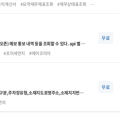
손익계산서
#요약재무제표조회
#재무상태표조회
#손익계산서조회
#기업
든 서비스는 실시간이 아니며, 데이터 갱신은 기준일
 영업일에 제공됩니다)
무료
예보 통보 내역 등을 조회할 수 있다. api 별 상
 초미세먼지 주간예보 조회의 기능으로 이루어져 있
#초미세먼지
#에어코리아
무료
주차장구분,주차장유형,소재지도로명주소,소재지지번주
작시각,공휴일운영종료시각,요금정보,주차기본시
편의
,위도,경도,장애인전용주차구역보유여부