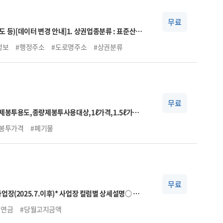
무료
도 등)
[데이터 변경 안내]
1. 상권업종분류 : 표준산업
상권업종분류 연계표와 상이할 수 있음
자세한 사항은
정보
#행정주소
#도로명주소
#상권분류
#지도데이터
#업종코드
무료
제봉투용도,종량제봉투사용대상,1ℓ가격,1.5ℓ가
리부서전화번호
봉투가격
#폐기물
무료
업장(2025.7.이후)
* 사업장 컬럼별 상세설명
○ 자
→ 국민연금법 시행령 제5조에 의거 기준소득월액 상
민연금
#당월고지금액
■상한액 2024.7. ~ 2025.6. 6,170,000원
■상한액