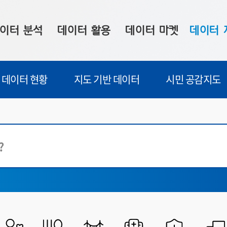
이터 분석
데이터 활용
데이터 마켓
데이터 
시 보드
상황판
데이터 구매
전국 통합맵
데이터 현황
지도 기반 데이터
시민 공감지도
수사례
시각화 서비스
맞춤형 의뢰
데이터 현황
프 분석
데이터 활용 서비스
데이터 공모전
지도 기반 
주소 좌표 변환
판매자 신청
시민 공감
프로파일링
참여 기업 홍보
소상공인36
마켓 이용 안내
자치시
전체
공공데이터포털
시
빅데이터웨이브
감염병
시
공간융합
교통
시
금융
농식품
디지털산업혁신
라이프로그