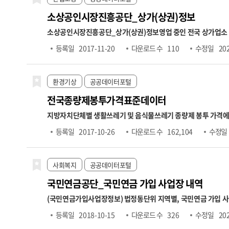
소상공인시장진흥공단_상가(상권)정보
소상공인시장진흥공단_상가(상권)정보
영업 중인 전국 상가업소
분류 기반 업종분류
2. 업종분류 체계: 대분류(10개), 중분류(75개
등록일
2017-11-20
다운로드 수
110
수정일
20
소상공인 365 공지사항에서 확인하시기 바랍니다.
https://big
환경기상
공공데이터포털
전국종량제봉투가격표준데이터
지방자치단체별 생활쓰레기 및 음식물쓰레기 종량제 봉투 가격에
격,2ℓ가격,2.5ℓ가격,3ℓ가격,5ℓ가격,10ℓ가격,20ℓ가격,30ℓ
등록일
2017-10-26
다운로드 수
162,104
수정일
사회복지
공공데이터포털
국민연금공단_국민연금 가입 사업장 내역
(국민연금가입사업장정보) 법정동단위 지역별, 국민연금 가입 
료생성년월 → 자격마감일(사유발생일이 속하는 달의 다음달 15
등록일
2018-10-15
다운로드 수
326
수정일
20
한액 적용으로 실제소득과 고지금액은 상이할 수 있음