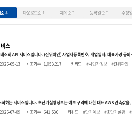
회순
다운로드순
제목순
등록일순
수정
서비스
명 등의 정보를 입력하여 국세청의 사업자정보와 일치하는지
유형(일반, 과세, 면세), 폐업일자 정보 조회 (호출허용건수) 1회 100건, 1일 100만건 제한 (테스트) 공
2026-05-13
조회 수
1,053,217
키워드
#사업자정보
#진위확인
서비스 오픈API 개방 안내" → 오픈API 테스트 링크 ※ 국세청에 등록된 사업자등록정보와 30분 주기로 업
 조회하는 서비스입니다. 초단기실황정보는 예보 구역에 대한 대표 AWS 관측값을
 단기예보는 예보기간과 구역을 시·공간적으로 세분화하여 발표하는 예보입
2026-07-09
조회 수
641,536
키워드
#단기예보
#초단기실황
 전국을 5km*5km 간격의 격자로 나누어 읍, 면, 동 단위의 행정구역 중심으로