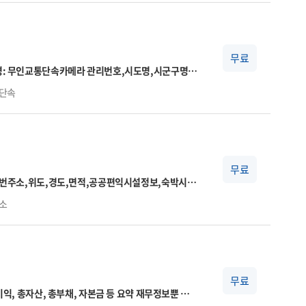
실제 취득자수와 상이할 수 있음(초일 취득이 아닌
가 없는 대상자에 대한 건수를
무료
분,과속단속구간길이,보호구역구분,설치연도,관리기
단속
무료
지지번주소,위도,경도,면적,공공편익시설정보,숙박시설
관리기관명
소
무료