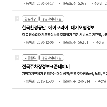
니라, 계정과목별 재무상태표와 손익계산서 항목이 포함됩니다. 데이터는 요약재무제표 조회, 재무상태표 조회, 손익계산서 조회의 세 가지 오퍼레이션으로 구성되어 있으며, 각 항목에 대해 전기·당
등록일
2020-04-17
다운로드 수
5,099
수정일
2
기·전분기 등의 비교 수치도 함께 제공됩니다. 본 데이터는 기업의 경영성과 분석, 재무 건전성 평가, 투자 위험 분석, 기업 간 재무비교 등 다양한 금융 분석에 활용될 수 있습니다. ※ 데이터 갱신주기는
일 1회입니다. ※ 금융위원회의 모든 API는 데이터 보유기관으
자로부터 영업일 하루 뒤 오후 1시 이후에 업데이트됩니다. 예를
환경기상
공공데이터포털
한국환경공단_에어코리아_대기오염정보
각 측정소별 대기오염정보를 조회하기 위한 서비스로 기간별, 시도별
세기능으로는 측정소별 실시간 측정정보 조회, 통합대기환경지수 
등록일
2020-12-06
다운로드 수
56,101
수정일
습니다. ※ 운영계정으로 사용하고자 할 경우 "한국환경공단 에
교통물류
공공데이터포털
전국주차장정보표준데이터
지방자치단체가 관리하는 대상 공영/민영 주차장(노상, 노외,
소,주차구획수,급지구분,부제시행구분,운영요일,평일운영시
등록일
2015-11-30
다운로드 수
246,814
수정일
간,주차기본요금,추가단위시간,추가단위요금,1일주차권요금적