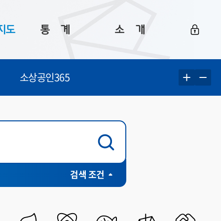
지도
통ㅤ계
소ㅤ개
부산 통계
플랫폼 소개
소상공인365
통계로 보는 부산
공지사항
데이터
통계 자료실
Big 월간뉴스
지도
통계 알림
이용 안내
5
통계 관련 정보
이용 문의 및 개선 요청
전체
유료
부분유료
검색 조건
무료