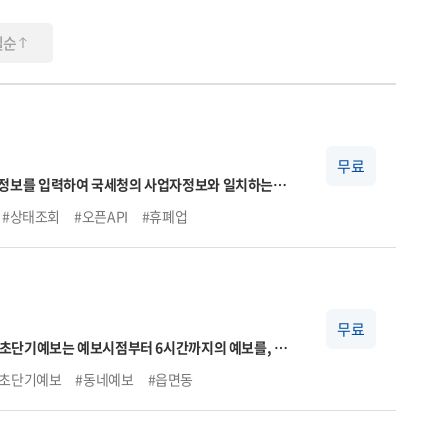
일순
무료
#상태조회
#오픈API
#휴폐업
무료
, 초단기예보는 예보시점부터 6시간까지의 예보를, 단
#초단기예보
#동네예보
#읍면동
 상세한 날씨를 제공합니다.