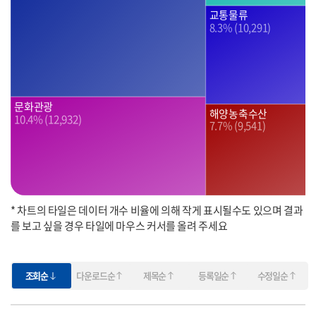
교통물류
8.3% (10,291)
문화관광
해양농축수산
10.4% (12,932)
7.7% (9,541)
* 차트의 타일은 데이터 개수 비율에 의해 작게 표시될수도 있으며 결과
를 보고 싶을 경우 타일에 마우스 커서를 올려 주세요
조회순
다운로드순
제목순
등록일순
수정일순