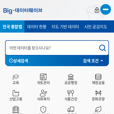
바
바
바
로
로
로
가
가
가
전국 통합맵
데이터 현황
지도 기반 데이터
시민 공감지도
기
기
기
상세검색
검색 조건
서울특별시
부산광역시
전체
대구광역시
공공데이터포털
인천광역시
빅데이
교육
국토관리
공공행정
재정금융
산업고용
사회복지
식품건강
문화관광