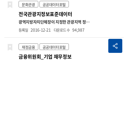
2023.7. ~ 2024.6. 5,900,000원
■상한액
시군구명,도로종류,도로노선번호,도로노선명,
문화관광
공공데이터포털
2024.7. ~ 2025.6. 6,170,000원
■상한액
도로노선방향,소재지도로명주소,소재지지번
전국관광지정보표준데이터
2025.7. ~ 2026.6. 6,370,000원
■상한액
주소,위도,경도,설치장소,단속구분,제한속도,
2026.7. ~ 2027.6. 6,590,000원
○ 신규취득
단속구간위치구분,과속단속구간길이,보호구
광역지방자치단체장이 지정한 관광지역 정보
자수 → 납부재개 포함 ※전달 고지대상자와 비
역구분,설치연도,관리기관명,관리기관전화번
(관광지, 관광단지 포함. 관광특구 제외) *항목
2016-12-21
94,987
등록일
다운로드 수
교하므로 실제 취득자수와 상이할 수 있음(초일
호
명: 관광지명,관광지구분,소재지도로명주소,소
취득이 아닌 경우 당월 미고지되면 다음 달 취득
재지지번주소,위도,경도,면적,공공편익시설정
자 수에 반영)
○ 상실가입자수 → 납부예외 포
보,숙박시설정보,운동및오락시설정보,휴양및
재정금융
공공데이터포털
함. ※해당 자료추출월과 익월을 비교하여 자료
문화시설정보,접객시설정보,지원시설정보,지
금융위원회_기업 재무정보
추출월에는 고지가 있으나 익월에는 고지가 없
정일자,수용인원수,주차가능수,관광지소개,관
는 대상자에 대한 건수를 제공하므로 실제 상실
리기관전화번호,관리기관명
기업 재무정보는 법인등록번호와 사업연도를
자 수와 상이할 수 있음
기준으로 기업의 재무제표 항목을 조회할 수 있
2020-04-17
5,164
등록일
다운로드 수
는 데이터입니다. 제공 항목에는 기업의 매출
액, 영업이익, 총자산, 총부채, 자본금 등 요약
재무정보뿐 아니라, 계정과목별 재무상태표와
환경기상
공공데이터포털
손익계산서 항목이 포함됩니다. 데이터는 요약
한국환경공단_에어코리아_대기오염정보
재무제표 조회, 재무상태표 조회, 손익계산서
조회의 세 가지 오퍼레이션으로 구성되어 있으
각 측정소별 대기오염정보를 조회하기 위한 서
며, 각 항목에 대해 전기·당기·전분기 등의 비
비스로 기간별, 시도별 대기오염 정보와 통합대
2020-12-06
56,279
등록일
다운로드 수
교 수치도 함께 제공됩니다. 본 데이터는 기업의
기환경지수 나쁨 이상 측정소 내역, 대기질(미
경영성과 분석, 재무 건전성 평가, 투자 위험 분
세먼지/오존) 예보 통보 내역 등을 조회할 수 있