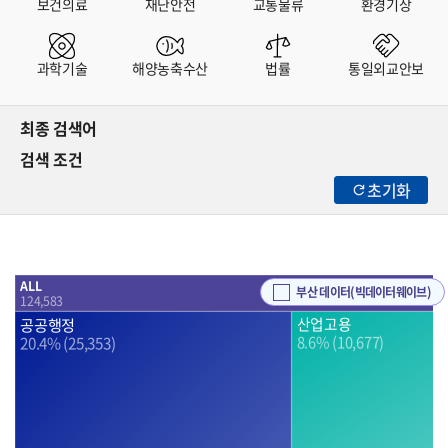
보건의료
재난안전
교통물류
환경기상
과학기술
해양농축수산
법률
통일외교안보
최종 검색어
검색 조건
초기화
ALL
부산 데이터(빅데이터웨이브)
124,583
공공행정
산업고용
8.6% (10,677)
20.4% (25,353)