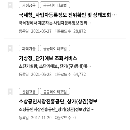
재정금융
공공데이터포털
국세청_사업자등록정보 진위확인 및 상태조회 서비스
국세청에서 제공하는 사업자등록정보 진위확인
및 사업자등록 상태조회 API 서비스입니다. (진
2021-05-27
28,872
등록일
다운로드 수
위확인) 사업자등록번호, 개업일자, 대표자명
등의 정보를 입력하여 국세청의 사업자정보와
일치하는지 진위여부 확인 (상태조회) 사업자등
과학기술
공공데이터포털
록번호만으로 해당 번호의 사업자 운영상태(휴
기상청_단기예보 조회서비스
업, 폐업), 과세유형(일반, 과세, 면세), 폐업일
자 정보 조회 (호출허용건수) 1회 100건, 1일
초단기실황, 초단기예보, 단기((구)동네)예보,
100만건 제한 (테스트) 공공데이터포털 → 정보
예보버전 정보를 조회하는 서비스입니다. 초단
2021-06-28
64,772
등록일
다운로드 수
공유 → 공지사항 → "[국세청]사업자등록정보
기실황정보는 예보 구역에 대한 대표 AWS 관측
진위확인 및 상태조회 서비스 오픈API 개방 안
값을, 초단기예보는 예보시점부터 6시간까지의
내" → 오픈API 테스트 링크 ※ 국세청에 등록
예보를, 단기예보는 예보기간을 글피까지 확장
산업고용
공공데이터포털
된 사업자등록정보와 30분 주기로 업데이트 됨
및 예보단위를 상세화(3시간→1시간)하여 시공
소상공인시장진흥공단_상가(상권)정보
(신규 개업자는 1~2일 소요)
간적으로 세분화한 예보를 제공합니다. 단기예
보는 예보기간과 구역을 시·공간적으로 세분화
소상공인시장진흥공단_상가(상권)정보
영업 중
하여 발표하는 예보입니다. 지역별 시간별 차이
인 전국 상가업소 데이터를 제공합니다.
(상호
2017-11-20
0
등록일
다운로드 수
로 인한 수요자의 불편을 최소화하기 위해 전국
명, 업종코드, 업종명, 지번주소, 도로명주소,
을 5km*5km 간격의 격자로 나누어 읍, 면, 동
경도, 위도 등)
[데이터 변경 안내]
1. 상권업종분