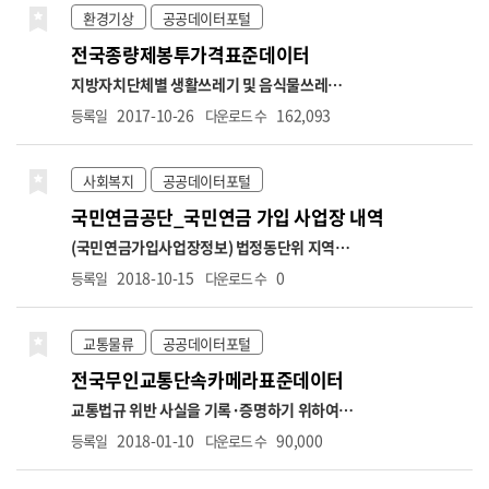
단위의 행정구역 중심으로 상세한 날씨를 제공
류 : 표준산업분류 기반 업종분류
2. 업종분류 체
환경기상
공공데이터포털
합니다.
계: 대분류(10개), 중분류(75개), 소분류(247
전국종량제봉투가격표준데이터
개)
3. 표준산업분류 : 10차
-표준산업분류는 업
종분류 정제에 따라 상권업종분류 연계표와 상
지방자치단체별 생활쓰레기 및 음식물쓰레기
이할 수 있음
자세한 사항은 소상공인 365 공지
종량제 봉투 가격에 대한 정보 *항목명: 시도명,
2017-10-26
162,093
등록일
다운로드 수
사항에서 확인하시기 바랍니
시군구명,종량제봉투종류,종량제봉투처리방
다.
https://bigdata.sbiz.or.kr/#/notice/267352041576902656
식,종량제봉투용도,종량제봉투사용대상,1ℓ가
격,1.5ℓ가격,2ℓ가격,2.5ℓ가격,3ℓ가격,5ℓ가
사회복지
공공데이터포털
격,10ℓ가격,20ℓ가격,30ℓ가격,50ℓ가격,60ℓ가
국민연금공단_국민연금 가입 사업장 내역
격,75ℓ가격,100ℓ가격,120ℓ가격,125ℓ가격,관
리부서명,관리부서전화번호
(국민연금가입사업장정보) 법정동단위 지역별,
국민연금 가입 사업장 정보
* 제공 범위: 가입자
2018-10-15
0
등록일
다운로드 수
수 3인 이상 법인사업장, 가입자 수 10인 이상
개인사업장(2025.7.이후)
* 사업장 컬럼별 상세
설명
○ 자료생성년월 → 자격마감일(사유발생
교통물류
공공데이터포털
일이 속하는 달의 다음달 15일)까지 신고분 반
전국무인교통단속카메라표준데이터
영
○ 가입자 수 → 가입자 수(고지인원 수 포
함)
○ 당월고지금액 → 국민연금법 시행령 제5
교통법규 위반 사실을 기록·증명하기 위하여 설
조에 의거 기준소득월액 상한액 적용으로 실제
치·관리되는 고정식 무인교통단속카메라에 대
2018-01-10
90,000
등록일
다운로드 수
소득과 고지금액은 상이할 수 있음
■상한액
한 정보(이동식 무인교통단속카메라는 제외) *
2022.7. ~ 2023.6. 5,530,000원
■상한액
항목명: 무인교통단속카메라 관리번호,시도명,