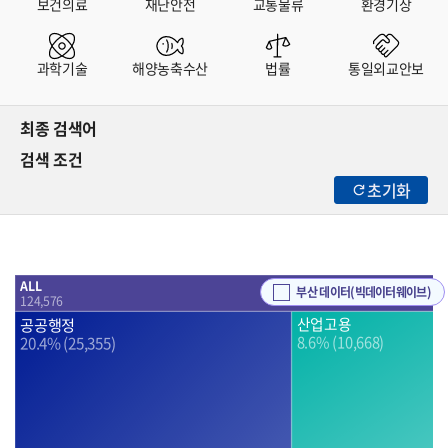
보건의료
재난안전
교통물류
환경기상
과학기술
해양농축수산
법률
통일외교안보
최종 검색어
검색 조건
초기화
ALL
부산 데이터(빅데이터웨이브)
124,576
공공행정
산업고용
8.6% (10,668)
20.4% (25,355)