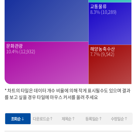
교통물류
8.3% (10,289)
문화관광
해양농축수산
10.4% (12,932)
7.7% (9,542)
* 차트의 타일은 데이터 개수 비율에 의해 작게 표시될수도 있으며 결과
를 보고 싶을 경우 타일에 마우스 커서를 올려 주세요
조회순
다운로드순
제목순
등록일순
수정일순