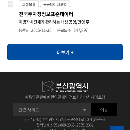
석, 기업 간 재무비교 등 다양한 금융 분석에 활
다. api 별 상세기능으로는 측정소별 실시간 측
교통물류
공공데이터포털
용될 수 있습니다. ※ 데이터 갱신주기는 일 1회
정정보 조회, 통합대기환경지수 나쁨이상 측정
전국주차장정보표준데이터
입니다. ※ 금융위원회의 모든 API는 데이터 보
소 목록조회, 시도별 실시간 측정정보조회, 대
유기관으로부터 데이터를 연계받아 수집 후 개
기질 예보통보 조회, 초미세먼지 주간예보 조회
지방자치단체가 관리하는 대상 공영/민영 주차
방하고 있습니다. 금융위원회에서 제공하는 모
의 기능으로 이루어져 있습니다. ※ 운영계정으
장(노상, 노외, 부설) 정보(거주지우선주차지역
2015-11-30
247,897
등록일
다운로드 수
든 서비스는 실시간이 아니며, 데이터 갱신은 기
로 사용하고자 할 경우 "한국환경공단 에어코리
은 제외) * 항목명: 주차장관리번호,주차장명,
준일자로부터 영업일 하루 뒤 오후 1시 이후에
아 OpenAPI 기술문서" 내 신청 가이드 참고
주차장구분,주차장유형,소재지도로명주소,소
업데이트됩니다. 예를 들어, 금요일 데이터는
재지지번주소,주차구획수,급지구분,부제시행
차주 월요일에 제공됩니다. (월요일이 공휴일인
더보기 +
구분,운영요일,평일운영시작시각,평일운영종
경우, 다음 영업일에 제공됩니다)
료시각,토요일운영시작시각,토요일운영종료
시각,공휴일운영시작시각,공휴일운영종료시
각,요금정보,주차기본시간,주차기본요금,추가
단위시간,추가단위요금,1일주차권요금적용시
간,1일주차권요금,월정기권요금,결제방법,특
기사항,관리기관명,전화번호,위도,경도,장애
인전용주차구역보유여부
이용약관
판매회원약관
개인정보처리방침
사이트맵
이동
(우 47545) 부산광역시 연제구 중앙대로 1001(연산동)
전화번호
:
051-888-2366
,
2365
,
2361