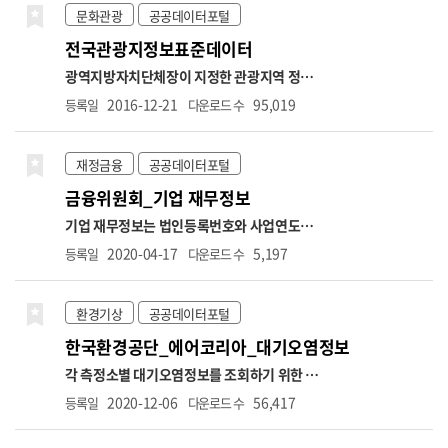
2023.7. ~ 2024.6. 5,900,000원
■상한액
시군구명,도로종류,도로노선번호,도로노선명,
문화관광
공공데이터포털
2024.7. ~ 2025.6. 6,170,000원
■상한액
도로노선방향,소재지도로명주소,소재지지번
전국관광지정보표준데이터
2025.7. ~ 2026.6. 6,370,000원
■상한액
주소,위도,경도,설치장소,단속구분,제한속도,
2026.7. ~ 2027.6. 6,590,000원
○ 신규취득
단속구간위치구분,과속단속구간길이,보호구
광역지방자치단체장이 지정한 관광지역 정보
자수 → 납부재개 포함 ※전달 고지대상자와 비
역구분,설치연도,관리기관명,관리기관전화번
(관광지, 관광단지 포함. 관광특구 제외) *항목
2016-12-21
95,019
등록일
다운로드 수
교하므로 실제 취득자수와 상이할 수 있음(초일
호
명: 관광지명,관광지구분,소재지도로명주소,소
취득이 아닌 경우 당월 미고지되면 다음 달 취득
재지지번주소,위도,경도,면적,공공편익시설정
자 수에 반영)
○ 상실가입자수 → 납부예외 포
보,숙박시설정보,운동및오락시설정보,휴양및
재정금융
공공데이터포털
함. ※해당 자료추출월과 익월을 비교하여 자료
문화시설정보,접객시설정보,지원시설정보,지
금융위원회_기업 재무정보
추출월에는 고지가 있으나 익월에는 고지가 없
정일자,수용인원수,주차가능수,관광지소개,관
는 대상자에 대한 건수를 제공하므로 실제 상실
리기관전화번호,관리기관명
기업 재무정보는 법인등록번호와 사업연도를
자 수와 상이할 수 있음
기준으로 기업의 재무제표 항목을 조회할 수 있
2020-04-17
5,197
등록일
다운로드 수
는 데이터입니다. 제공 항목에는 기업의 매출
액, 영업이익, 총자산, 총부채, 자본금 등 요약
재무정보뿐 아니라, 계정과목별 재무상태표와
환경기상
공공데이터포털
손익계산서 항목이 포함됩니다. 데이터는 요약
한국환경공단_에어코리아_대기오염정보
재무제표 조회, 재무상태표 조회, 손익계산서
조회의 세 가지 오퍼레이션으로 구성되어 있으
각 측정소별 대기오염정보를 조회하기 위한 서
며, 각 항목에 대해 전기·당기·전분기 등의 비
비스로 기간별, 시도별 대기오염 정보와 통합대
2020-12-06
56,417
등록일
다운로드 수
교 수치도 함께 제공됩니다. 본 데이터는 기업의
기환경지수 나쁨 이상 측정소 내역, 대기질(미
경영성과 분석, 재무 건전성 평가, 투자 위험 분
세먼지/오존) 예보 통보 내역 등을 조회할 수 있