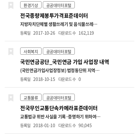
단위의 행정구역 중심으로 상세한 날씨를 제공
류 : 표준산업분류 기반 업종분류
2. 업종분류 체
환경기상
공공데이터포털
합니다.
계: 대분류(10개), 중분류(75개), 소분류(247
전국종량제봉투가격표준데이터
개)
3. 표준산업분류 : 10차
-표준산업분류는 업
종분류 정제에 따라 상권업종분류 연계표와 상
지방자치단체별 생활쓰레기 및 음식물쓰레기
이할 수 있음
자세한 사항은 소상공인 365 공지
종량제 봉투 가격에 대한 정보 *항목명: 시도명,
2017-10-26
162,119
등록일
다운로드 수
사항에서 확인하시기 바랍니
시군구명,종량제봉투종류,종량제봉투처리방
다.
https://bigdata.sbiz.or.kr/#/notice/267352041576902656
식,종량제봉투용도,종량제봉투사용대상,1ℓ가
격,1.5ℓ가격,2ℓ가격,2.5ℓ가격,3ℓ가격,5ℓ가
사회복지
공공데이터포털
격,10ℓ가격,20ℓ가격,30ℓ가격,50ℓ가격,60ℓ가
국민연금공단_국민연금 가입 사업장 내역
격,75ℓ가격,100ℓ가격,120ℓ가격,125ℓ가격,관
리부서명,관리부서전화번호
(국민연금가입사업장정보) 법정동단위 지역별,
국민연금 가입 사업장 정보
* 제공 범위: 가입자
2018-10-15
0
등록일
다운로드 수
수 3인 이상 법인사업장, 가입자 수 10인 이상
개인사업장(2025.7.이후)
* 사업장 컬럼별 상세
설명
○ 자료생성년월 → 자격마감일(사유발생
교통물류
공공데이터포털
일이 속하는 달의 다음달 15일)까지 신고분 반
전국무인교통단속카메라표준데이터
영
○ 가입자 수 → 가입자 수(고지인원 수 포
함)
○ 당월고지금액 → 국민연금법 시행령 제5
교통법규 위반 사실을 기록·증명하기 위하여 설
조에 의거 기준소득월액 상한액 적용으로 실제
치·관리되는 고정식 무인교통단속카메라에 대
2018-01-10
90,045
등록일
다운로드 수
소득과 고지금액은 상이할 수 있음
■상한액
한 정보(이동식 무인교통단속카메라는 제외) *
2022.7. ~ 2023.6. 5,530,000원
■상한액
항목명: 무인교통단속카메라 관리번호,시도명,