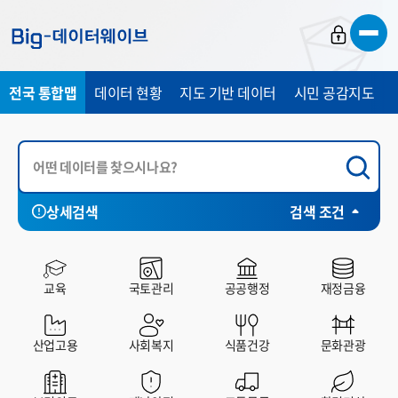
바
바
바
로
로
로
가
가
가
전국 통합맵
데이터 현황
지도 기반 데이터
시민 공감지도
기
기
기
상세검색
검색 조건
서울특별시
부산광역시
전체
대구광역시
공공데이터포털
인천광역시
빅데이
교육
국토관리
공공행정
재정금융
산업고용
사회복지
식품건강
문화관광