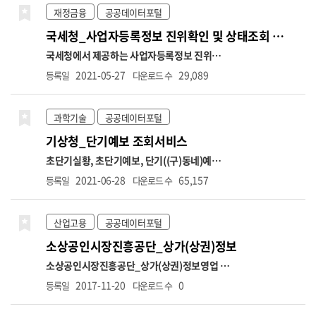
재정금융
공공데이터포털
국세청_사업자등록정보 진위확인 및 상태조회 서비스
국세청에서 제공하는 사업자등록정보 진위확인
및 사업자등록 상태조회 API 서비스입니다. (진
2021-05-27
29,089
등록일
다운로드 수
위확인) 사업자등록번호, 개업일자, 대표자명
등의 정보를 입력하여 국세청의 사업자정보와
일치하는지 진위여부 확인 (상태조회) 사업자등
과학기술
공공데이터포털
록번호만으로 해당 번호의 사업자 운영상태(휴
기상청_단기예보 조회서비스
업, 폐업), 과세유형(일반, 과세, 면세), 폐업일
자 정보 조회 (호출허용건수) 1회 100건, 1일
초단기실황, 초단기예보, 단기((구)동네)예보,
100만건 제한 (테스트) 공공데이터포털 → 정보
예보버전 정보를 조회하는 서비스입니다. 초단
2021-06-28
65,157
등록일
다운로드 수
공유 → 공지사항 → "[국세청]사업자등록정보
기실황정보는 예보 구역에 대한 대표 AWS 관측
진위확인 및 상태조회 서비스 오픈API 개방 안
값을, 초단기예보는 예보시점부터 6시간까지의
내" → 오픈API 테스트 링크 ※ 국세청에 등록
예보를, 단기예보는 예보기간을 글피까지 확장
산업고용
공공데이터포털
된 사업자등록정보와 30분 주기로 업데이트 됨
및 예보단위를 상세화(3시간→1시간)하여 시공
소상공인시장진흥공단_상가(상권)정보
(신규 개업자는 1~2일 소요)
간적으로 세분화한 예보를 제공합니다. 단기예
보는 예보기간과 구역을 시·공간적으로 세분화
소상공인시장진흥공단_상가(상권)정보
영업 중
하여 발표하는 예보입니다. 지역별 시간별 차이
인 전국 상가업소 데이터를 제공합니다.
(상호
2017-11-20
0
등록일
다운로드 수
로 인한 수요자의 불편을 최소화하기 위해 전국
명, 업종코드, 업종명, 지번주소, 도로명주소,
을 5km*5km 간격의 격자로 나누어 읍, 면, 동
경도, 위도 등)
[데이터 변경 안내]
1. 상권업종분