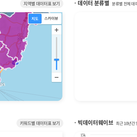
데이터 분류별
지역별 데이터표 보기
분류별 전체 데
빅데이터웨이브
키워드별 데이터표 보기
최근 10년간
Chart
15k