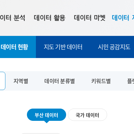
이터 분석
데이터 활용
데이터 마켓
데이터 
시 보드
상황판
데이터 구매
전국 통합맵
데이터 현황
지도 기반 데이터
시민 공감지도
수사례
시각화 서비스
맞춤형 의뢰
데이터 현황
프 분석
데이터 활용 서비스
데이터 공모전
지도 기반 
주소 좌표 변환
판매자 신청
시민 공감
지역별
데이터 분류별
키워드별
플
프로파일링
참여 기업 홍보
소상공인36
마켓 이용 안내
부산 데이터
국가 데이터