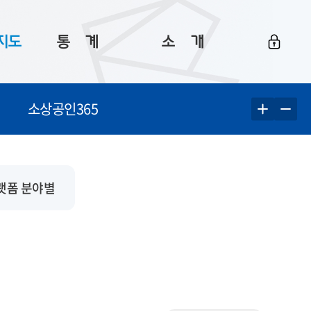
지도
통ㅤ계
소ㅤ개
부산 통계
플랫폼 소개
소상공인365
통계로 보는 부산
공지사항
데이터
통계 자료실
Big 월간뉴스
지도
통계 알림
이용 안내
랫폼 분야별
5
통계 관련 정보
이용 문의 및 개선 요청