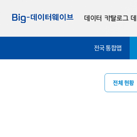
바
바
바
로
로
로
데이터 카탈로그
데
가
가
가
기
기
기
공공데이터
대
전국 통합맵
부산데이터
우
맞춤형 데이터
셀
연계 데이터
전체 현황
데이터 제공 신청
데이터 오류 신고