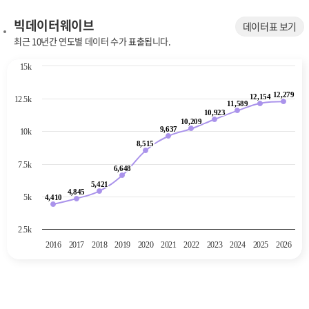
빅데이터웨이브
데이터표 보기
최근 10년간 연도별 데이터 수가 표출됩니다.
Chart
15k
Line chart with 11 data points.
12,279
The chart has 1 X axis displaying categories.
12,279
12,154
12,154
12.5k
11,589
11,589
The chart has 1 Y axis displaying values. Data ranges from 4410 to 12
10,923
10,923
10,209
10,209
9,637
9,637
10k
8,515
8,515
7.5k
6,648
6,648
5,421
5,421
4,845
4,845
5k
4,410
4,410
2.5k
2016
2017
2018
2019
2020
2021
2022
2023
2024
2025
2026
End of interactive chart.