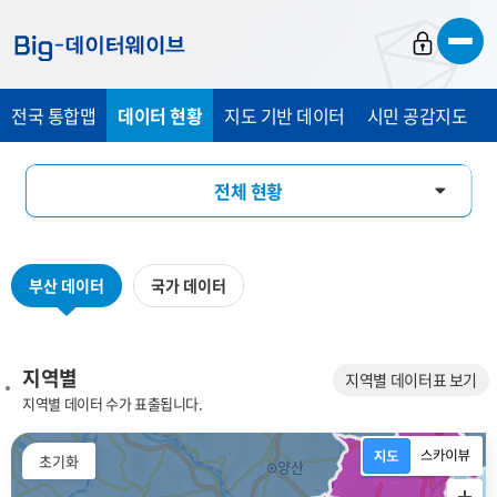
바
바
바
로
로
로
가
가
가
전국 통합맵
데이터 현황
지도 기반 데이터
시민 공감지도
기
기
기
전체 현황
지역별
부산 데이터
국가 데이터
데이터 분류별
키워드별
지역별
지역별 데이터표 보기
지역별 데이터 수가 표출됩니다.
플랫폼 분야별
초기화