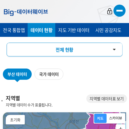
바
바
바
로
로
로
가
가
가
전국 통합맵
데이터 현황
지도 기반 데이터
시민 공감지도
기
기
기
전체 현황
지역별
부산 데이터
국가 데이터
데이터 분류별
키워드별
지역별
지역별 데이터표 보기
지역별 데이터 수가 표출됩니다.
플랫폼 분야별
초기화