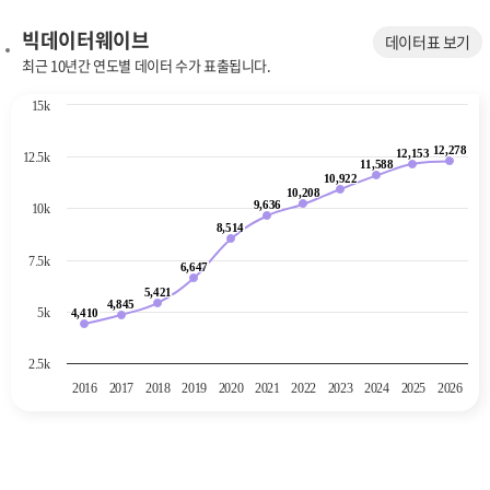
빅데이터웨이브
데이터표 보기
최근 10년간 연도별 데이터 수가 표출됩니다.
Chart
15k
Line chart with 11 data points.
12,278
The chart has 1 X axis displaying categories.
12,278
12,153
12,153
12.5k
11,588
11,588
The chart has 1 Y axis displaying values. Data ranges from 4410 to 12
10,922
10,922
10,208
10,208
9,636
9,636
10k
8,514
8,514
7.5k
6,647
6,647
5,421
5,421
4,845
4,845
5k
4,410
4,410
2.5k
2016
2017
2018
2019
2020
2021
2022
2023
2024
2025
2026
End of interactive chart.