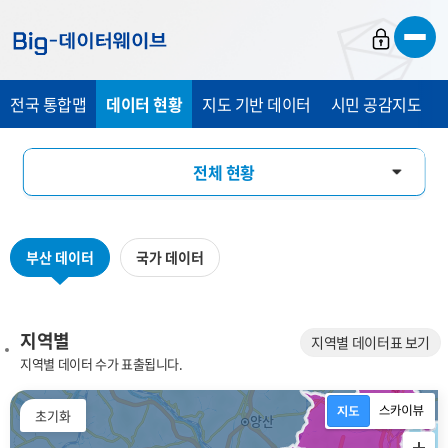
바
바
바
로
로
로
가
가
가
전국 통합맵
데이터 현황
지도 기반 데이터
시민 공감지도
기
기
기
전체 현황
지역별
부산 데이터
국가 데이터
데이터 분류별
키워드별
지역별
지역별 데이터표 보기
지역별 데이터 수가 표출됩니다.
플랫폼 분야별
초기화