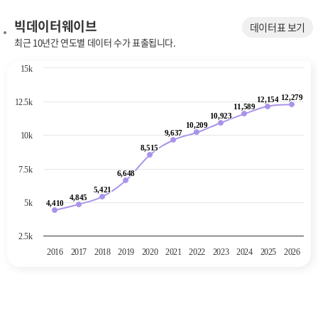
빅데이터웨이브
데이터표 보기
최근 10년간 연도별 데이터 수가 표출됩니다.
Chart
15k
Line chart with 11 data points.
12,279
The chart has 1 X axis displaying categories.
12,279
12,154
12,154
12.5k
11,589
11,589
The chart has 1 Y axis displaying values. Data ranges from 4410 to 12
10,923
10,923
10,209
10,209
9,637
9,637
10k
8,515
8,515
7.5k
6,648
6,648
5,421
5,421
4,845
4,845
5k
4,410
4,410
2.5k
2016
2017
2018
2019
2020
2021
2022
2023
2024
2025
2026
End of interactive chart.