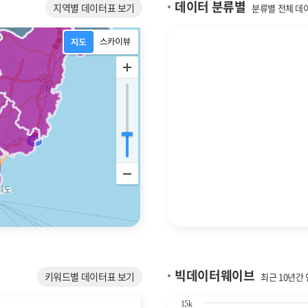
데이터 분류별
지역별 데이터표 보기
분류별 전체 데
빅데이터웨이브
키워드별 데이터표 보기
최근 10년간
Chart
15k