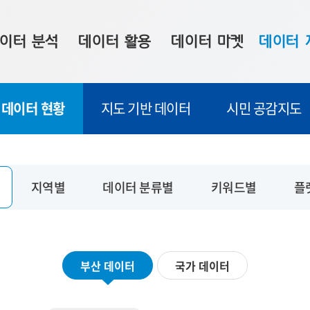
이터 분석
데이터 활용
데이터 마켓
데이터 
시 보드
상황판
데이터 구매
전국 통합맵
데이터 현황
지도 기반 데이터
시민 공감지도
수사례
시각화 서비스
맞춤형 의뢰
데이터 현황
프 분석
데이터 활용 서비스
데이터 공모전
지도 기반 
주소 좌표 변환
판매자 신청
시민 공감
지역별
데이터 분류별
키워드별
플
프로파일링
참여 기업 홍보
소상공인36
마켓 이용 안내
부산 데이터
국가 데이터