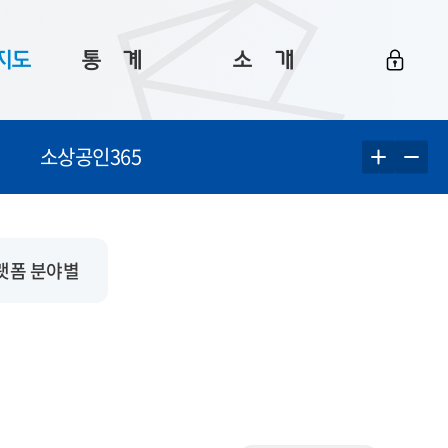
지도
통ㅤ계
소ㅤ개
부산 통계
플랫폼 소개
소상공인365
통계로 보는 부산
공지사항
데이터
통계 자료실
Big 월간뉴스
지도
통계 알림
이용 안내
랫폼 분야별
5
통계 관련 정보
이용 문의 및 개선 요청