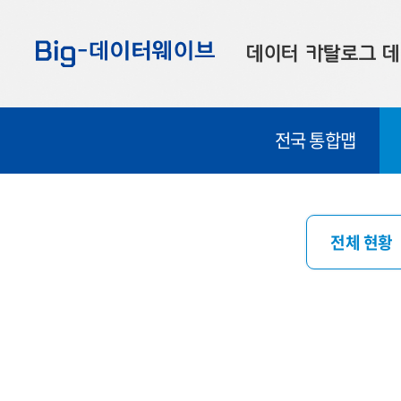
바
바
바
로
로
로
데이터 카탈로그
데
가
가
가
기
기
기
공공데이터
대
전국 통합맵
부산데이터
우
맞춤형 데이터
셀
연계 데이터
전체 현황
데이터 제공 신청
데이터 오류 신고