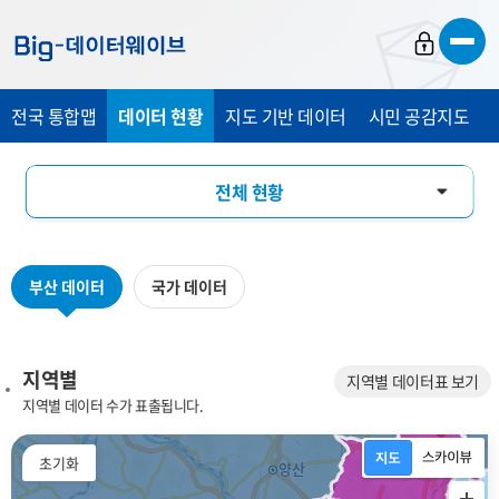
바
바
바
로
로
로
가
가
가
전국 통합맵
데이터 현황
지도 기반 데이터
시민 공감지도
기
기
기
전체 현황
지역별
부산 데이터
국가 데이터
데이터 분류별
키워드별
지역별
지역별 데이터표 보기
지역별 데이터 수가 표출됩니다.
플랫폼 분야별
초기화