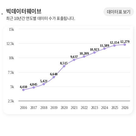
빅데이터웨이브
데이터표 보기
최근 10년간 연도별 데이터 수가 표출됩니다.
Chart
15k
Line chart with 11 data points.
12,279
The chart has 1 X axis displaying categories.
12,279
12,154
12,154
12.5k
11,589
11,589
The chart has 1 Y axis displaying values. Data ranges from 4410 to 12
10,923
10,923
10,209
10,209
9,637
9,637
10k
8,515
8,515
7.5k
6,648
6,648
5,421
5,421
4,845
4,845
5k
4,410
4,410
2.5k
2016
2017
2018
2019
2020
2021
2022
2023
2024
2025
2026
End of interactive chart.