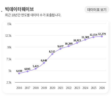
빅데이터웨이브
데이터표 보기
최근 10년간 연도별 데이터 수가 표출됩니다.
Chart
15k
Line chart with 11 data points.
12,279
The chart has 1 X axis displaying categories.
12,279
12,154
12,154
12.5k
11,589
11,589
The chart has 1 Y axis displaying values. Data ranges from 4410 to 12
10,923
10,923
10,209
10,209
9,637
9,637
10k
8,515
8,515
7.5k
6,648
6,648
5,421
5,421
4,845
4,845
5k
4,410
4,410
2.5k
2016
2017
2018
2019
2020
2021
2022
2023
2024
2025
2026
End of interactive chart.