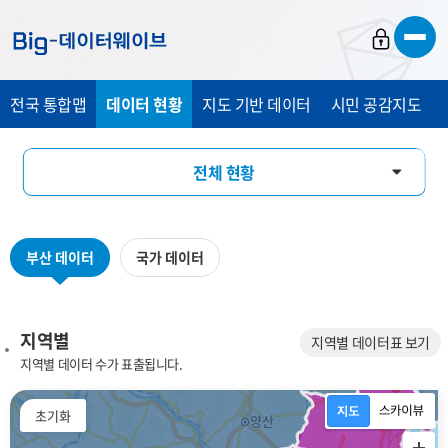
바
바
바
로
로
로
가
가
가
전국 통합맵
데이터 현황
지도 기반 데이터
시민 공감지도
기
기
기
전체 현황
지역별
부산 데이터
국가 데이터
데이터 분류별
키워드별
지역별
지역별 데이터표 보기
지역별 데이터 수가 표출됩니다.
플랫폼 분야별
초기화