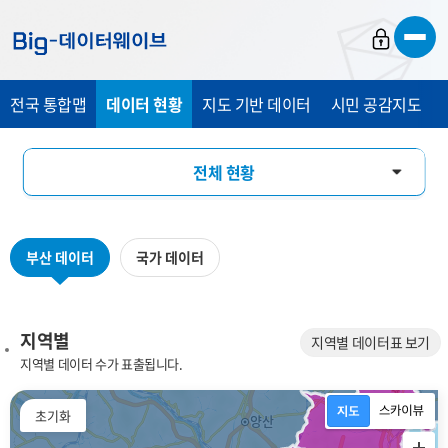
바
바
바
로
로
로
가
가
가
전국 통합맵
데이터 현황
지도 기반 데이터
시민 공감지도
기
기
기
전체 현황
지역별
부산 데이터
국가 데이터
데이터 분류별
키워드별
지역별
지역별 데이터표 보기
지역별 데이터 수가 표출됩니다.
플랫폼 분야별
초기화