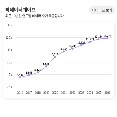
빅데이터웨이브
데이터표 보기
최근 10년간 연도별 데이터 수가 표출됩니다.
Chart
15k
Line chart with 11 data points.
12,279
The chart has 1 X axis displaying categories.
12,279
12,154
12,154
12.5k
11,589
11,589
The chart has 1 Y axis displaying values. Data ranges from 4410 to 12
10,923
10,923
10,209
10,209
9,637
9,637
10k
8,515
8,515
7.5k
6,648
6,648
5,421
5,421
4,845
4,845
5k
4,410
4,410
2.5k
2016
2017
2018
2019
2020
2021
2022
2023
2024
2025
2026
End of interactive chart.