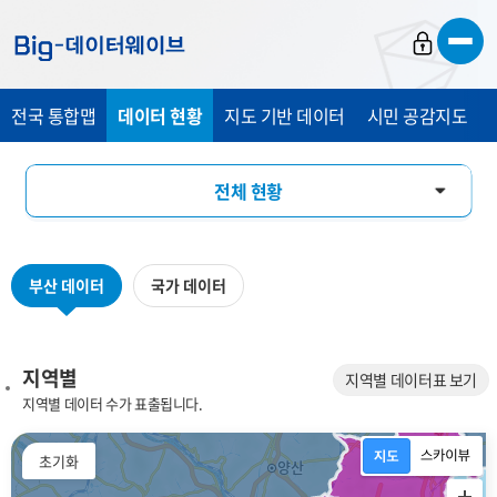
바
바
바
로
로
로
가
가
가
전국 통합맵
데이터 현황
지도 기반 데이터
시민 공감지도
기
기
기
전체 현황
지역별
부산 데이터
국가 데이터
데이터 분류별
키워드별
지역별
지역별 데이터표 보기
지역별 데이터 수가 표출됩니다.
플랫폼 분야별
초기화