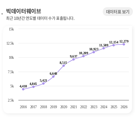
빅데이터웨이브
데이터표 보기
최근 10년간 연도별 데이터 수가 표출됩니다.
Chart
15k
Line chart with 11 data points.
12,279
The chart has 1 X axis displaying categories.
12,279
12,154
12,154
12.5k
11,589
11,589
The chart has 1 Y axis displaying values. Data ranges from 4410 to 12
10,923
10,923
10,209
10,209
9,637
9,637
10k
8,515
8,515
7.5k
6,648
6,648
5,421
5,421
4,845
4,845
5k
4,410
4,410
2.5k
2016
2017
2018
2019
2020
2021
2022
2023
2024
2025
2026
End of interactive chart.