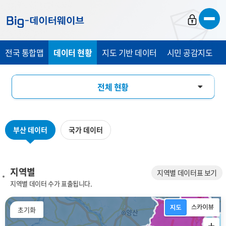
바
바
바
로
로
로
가
가
가
전국 통합맵
데이터 현황
지도 기반 데이터
시민 공감지도
기
기
기
전체 현황
지역별
부산 데이터
국가 데이터
데이터 분류별
키워드별
지역별
지역별 데이터표 보기
지역별 데이터 수가 표출됩니다.
플랫폼 분야별
초기화