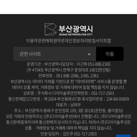
이용약관
판매회원약관
개인정보처리방침
사이트맵
이동
운영기관
:
부산광역시
담당자
:
이근복
051-888-2365
(우 47545) 부산광역시 연제구 중앙대로 1001(연산동)
전화번호
:
051-888-2366
,
2365
,
2361
부산광역시는 데이터 거래를 기반으로 한 "데이터마켓" 서비스를 운영할 뿐
데이터 상품 계약, 거래정보 및 거래에 대하여 일절 책임을 지지 않습니다.
상호명
:
주식회사 디아이솔루션
전화번호
:
051-717-2503
통신판매업신고번호
:
제 2024-부산동래-0739 호
사업자번호
:
234-88-00839
대표자
:
남태우
주소
:
부산광역시 동래구 온천장로 109, 3층 301호(온천동, 붙이빌딩)
모든 거래의 민원처리는 [(주)디아이솔루션]에서 진행합니다.
(주)디아이솔루션은
통신판매중개자이며 통신판매의 당사자가 아닙니다.
따라서 (주)디아이솔루션은
상품 · 거래정보 및 거래에 대하여 책임을 지지 않습니다.
민원 담당자
:
김진주 051-717-2503