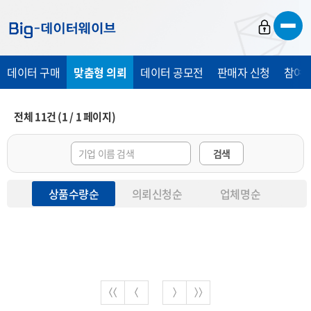
바
바
바
로
로
로
가
가
가
데이터 구매
맞춤형 의뢰
데이터 공모전
판매자 신청
참여 
기
기
기
전체
11
건
(
1
/
1
페이지)
검색
상품수량순
의뢰신청순
업체명순