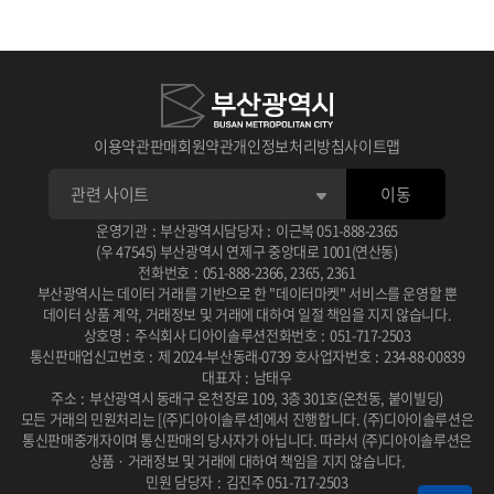
이용약관
판매회원약관
개인정보처리방침
사이트맵
이동
운영기관
:
부산광역시
담당자
:
이근복
051-888-2365
(우 47545) 부산광역시 연제구 중앙대로 1001(연산동)
전화번호
:
051-888-2366
,
2365
,
2361
부산광역시는 데이터 거래를 기반으로 한 "데이터마켓" 서비스를 운영할 뿐
데이터 상품 계약, 거래정보 및 거래에 대하여 일절 책임을 지지 않습니다.
상호명
:
주식회사 디아이솔루션
전화번호
:
051-717-2503
통신판매업신고번호
:
제 2024-부산동래-0739 호
사업자번호
:
234-88-00839
대표자
:
남태우
주소
:
부산광역시 동래구 온천장로 109, 3층 301호(온천동, 붙이빌딩)
모든 거래의 민원처리는 [(주)디아이솔루션]에서 진행합니다.
(주)디아이솔루션은
통신판매중개자이며 통신판매의 당사자가 아닙니다.
따라서 (주)디아이솔루션은
상품 · 거래정보 및 거래에 대하여 책임을 지지 않습니다.
민원 담당자
:
김진주 051-717-2503