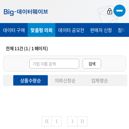
바
바
바
로
로
로
가
가
가
데이터 구매
맞춤형 의뢰
데이터 공모전
판매자 신청
참여 
기
기
기
전체
11
건
(
1
/
1
페이지)
검색
상품수량순
의뢰신청순
업체명순