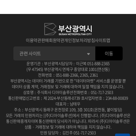
이용약관
판매회원약관
개인정보처리방침
사이트맵
이동
운영기관
:
부산광역시
담당자
:
이근복
051-888-2365
(우 47545) 부산광역시 연제구 중앙대로 1001(연산동)
전화번호
:
051-888-2366
,
2365
,
2361
부산광역시는 데이터 거래를 기반으로 한 "데이터마켓" 서비스를 운영할 뿐
데이터 상품 계약, 거래정보 및 거래에 대하여 일절 책임을 지지 않습니다.
상호명
:
주식회사 디아이솔루션
전화번호
:
051-717-2503
통신판매업신고번호
:
제 2024-부산동래-0739 호
사업자번호
:
234-88-00839
대표자
:
남태우
주소
:
부산광역시 동래구 온천장로 109, 3층 301호(온천동, 붙이빌딩)
모든 거래의 민원처리는 [(주)디아이솔루션]에서 진행합니다.
(주)디아이솔루션은
통신판매중개자이며 통신판매의 당사자가 아닙니다.
따라서 (주)디아이솔루션은
상품 · 거래정보 및 거래에 대하여 책임을 지지 않습니다.
민원 담당자
:
김진주 051-717-2503