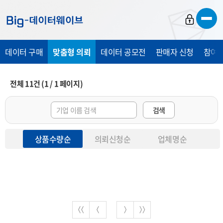
바
바
바
로
로
로
가
가
가
데이터 구매
맞춤형 의뢰
데이터 공모전
판매자 신청
참여 
기
기
기
전체
11
건
(
1
/
1
페이지)
검색
상품수량순
의뢰신청순
업체명순