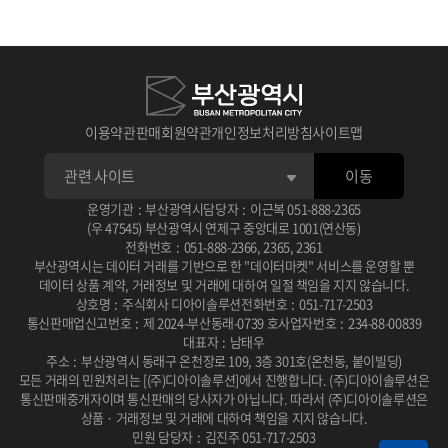
이용약관
판매회원약관
개인정보처리방침
사이트맵
이동
운영기관
:
부산광역시
담당자
:
이근복
051-888-2365
(우 47545) 부산광역시 연제구 중앙대로 1001(연산동)
전화번호
:
051-888-2366
,
2365
,
2361
부산광역시는 데이터 거래를 기반으로 한 "데이터마켓" 서비스를 운영할 뿐
데이터 상품 계약, 거래정보 및 거래에 대하여 일절 책임을 지지 않습니다.
상호명
:
주식회사 디아이솔루션
전화번호
:
051-717-2503
통신판매업신고번호
:
제 2024-부산동래-0739 호
사업자번호
:
234-88-00839
대표자
:
남태우
주소
:
부산광역시 동래구 온천장로 109, 3층 301호(온천동, 붙이빌딩)
모든 거래의 민원처리는 [(주)디아이솔루션]에서 진행합니다.
(주)디아이솔루션은
통신판매중개자이며 통신판매의 당사자가 아닙니다.
따라서 (주)디아이솔루션은
상품 · 거래정보 및 거래에 대하여 책임을 지지 않습니다.
민원 담당자
:
김진주 051-717-2503