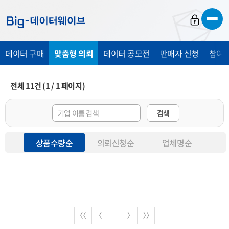
바
바
바
로
로
로
가
가
가
데이터 구매
맞춤형 의뢰
데이터 공모전
판매자 신청
참여 
기
기
기
전체
11
건
(
1
/
1
페이지)
검색
상품수량순
의뢰신청순
업체명순