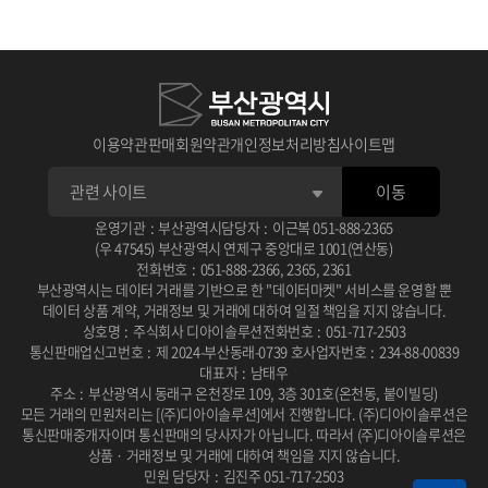
이용약관
판매회원약관
개인정보처리방침
사이트맵
이동
운영기관
:
부산광역시
담당자
:
이근복
051-888-2365
(우 47545) 부산광역시 연제구 중앙대로 1001(연산동)
전화번호
:
051-888-2366
,
2365
,
2361
부산광역시는 데이터 거래를 기반으로 한 "데이터마켓" 서비스를 운영할 뿐
데이터 상품 계약, 거래정보 및 거래에 대하여 일절 책임을 지지 않습니다.
상호명
:
주식회사 디아이솔루션
전화번호
:
051-717-2503
통신판매업신고번호
:
제 2024-부산동래-0739 호
사업자번호
:
234-88-00839
대표자
:
남태우
주소
:
부산광역시 동래구 온천장로 109, 3층 301호(온천동, 붙이빌딩)
모든 거래의 민원처리는 [(주)디아이솔루션]에서 진행합니다.
(주)디아이솔루션은
통신판매중개자이며 통신판매의 당사자가 아닙니다.
따라서 (주)디아이솔루션은
상품 · 거래정보 및 거래에 대하여 책임을 지지 않습니다.
민원 담당자
:
김진주 051-717-2503