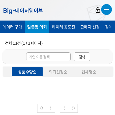
바
바
바
로
로
로
가
가
가
데이터 구매
맞춤형 의뢰
데이터 공모전
판매자 신청
참여 
기
기
기
전체
11
건
(
1
/
1
페이지)
검색
상품수량순
의뢰신청순
업체명순