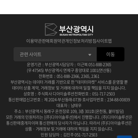
이용약관
판매회원약관
개인정보처리방침
사이트맵
이동
운영기관
:
부산광역시
담당자
:
이근복
051-888-2365
(우 47545) 부산광역시 연제구 중앙대로 1001(연산동)
전화번호
:
051-888-2366
,
2365
,
2361
부산광역시는 데이터 거래를 기반으로 한 "데이터마켓" 서비스를 운영할 뿐
데이터 상품 계약, 거래정보 및 거래에 대하여 일절 책임을 지지 않습니다.
상호명
:
주식회사 디아이솔루션
전화번호
:
051-717-2503
통신판매업신고번호
:
제 2024-부산동래-0739 호
사업자번호
:
234-88-00839
대표자
:
남태우
주소
:
부산광역시 동래구 온천장로 109, 3층 301호(온천동, 붙이빌딩)
모든 거래의 민원처리는 [(주)디아이솔루션]에서 진행합니다.
(주)디아이솔루션은
통신판매중개자이며 통신판매의 당사자가 아닙니다.
따라서 (주)디아이솔루션은
상품 · 거래정보 및 거래에 대하여 책임을 지지 않습니다.
민원 담당자
:
김진주 051-717-2503