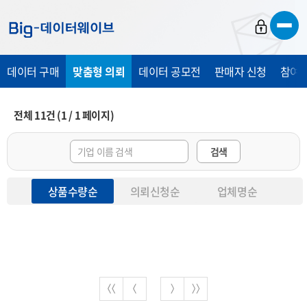
바
바
바
로
로
로
가
가
가
데이터 구매
맞춤형 의뢰
데이터 공모전
판매자 신청
참여 
기
기
기
전체
11
건
(
1
/
1
페이지)
검색
상품수량순
의뢰신청순
업체명순