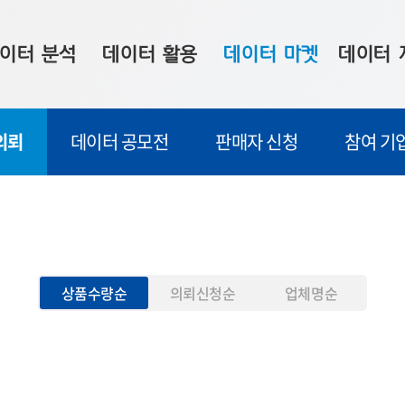
이터 분석
데이터 활용
데이터 마켓
데이터 
시 보드
상황판
데이터 구매
전국 통합맵
의뢰
데이터 공모전
판매자 신청
참여 기
수사례
시각화 서비스
맞춤형 의뢰
데이터 현황
프 분석
데이터 활용 서비스
데이터 공모전
지도 기반 
주소 좌표 변환
판매자 신청
시민 공감
프로파일링
참여 기업 홍보
소상공인36
상품수량순
의뢰신청순
업체명순
마켓 이용 안내