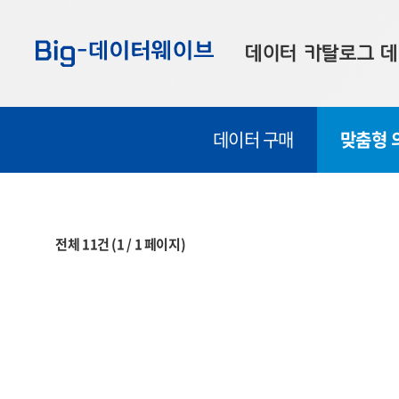
바
바
바
로
로
로
데이터 카탈로그
데
가
가
가
기
기
기
공공데이터
대
데이터 구매
맞춤형 
부산데이터
우
맞춤형 데이터
셀
연계 데이터
전체
11
건
(
1
/
1
페이지)
데이터 제공 신청
데이터 오류 신고