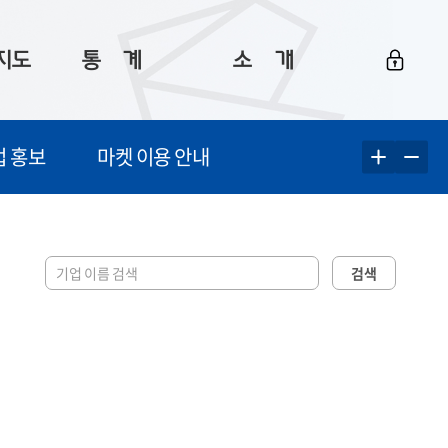
지도
통ㅤ계
소ㅤ개
부산 통계
플랫폼 소개
업 홍보
마켓 이용 안내
통계로 보는 부산
공지사항
데이터
통계 자료실
Big 월간뉴스
지도
통계 알림
이용 안내
검색
5
통계 관련 정보
이용 문의 및 개선 요청