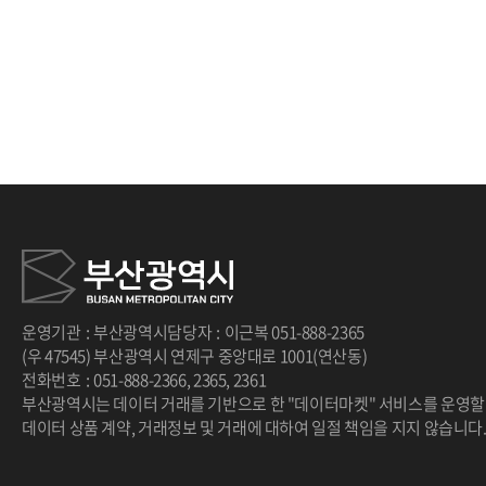
처음
이전
다음
끝
운영기관
:
부산광역시
담당자
:
이근복
051-888-2365
(우 47545) 부산광역시 연제구 중앙대로 1001(연산동)
전화번호
:
051-888-2366
,
2365
,
2361
부산광역시는 데이터 거래를 기반으로 한 "데이터마켓" 서비스를 운영할
데이터 상품 계약, 거래정보 및 거래에 대하여 일절 책임을 지지 않습니다