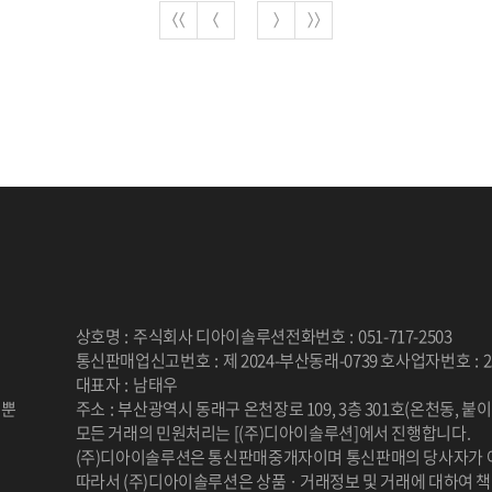
상호명
:
주식회사 디아이솔루션
전화번호
:
051-717-2503
통신판매업신고번호
:
제 2024-부산동래-0739 호
사업자번호
:
2
대표자
:
남태우
 뿐
주소
:
부산광역시 동래구 온천장로 109, 3층 301호(온천동, 붙
.
모든 거래의 민원처리는 [(주)디아이솔루션]에서 진행합니다.
(주)디아이솔루션은 통신판매중개자이며 통신판매의 당사자가 
따라서 (주)디아이솔루션은 상품 · 거래정보 및 거래에 대하여 