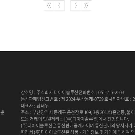
상호명
:
주식회사 디아이솔루션
전화번호
:
051-717-2503
통신판매업신고번호
:
제 2024-부산동래-0739 호
사업자번호
:
2
대표자
:
남태우
 뿐
주소
:
부산광역시 동래구 온천장로 109, 3층 301호(온천동, 붙
.
모든 거래의 민원처리는 [(주)디아이솔루션]에서 진행합니다.
(주)디아이솔루션은 통신판매중개자이며 통신판매의 당사자가 
따라서 (주)디아이솔루션은 상품 · 거래정보 및 거래에 대하여 