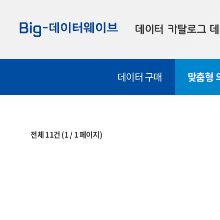
바
바
바
로
로
로
데이터 카탈로그
데
가
가
가
기
기
기
공공데이터
대
데이터 구매
맞춤형 
부산데이터
우
맞춤형 데이터
셀
연계 데이터
전체
11
건
(
1
/
1
페이지)
데이터 제공 신청
데이터 오류 신고