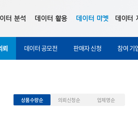
이터 분석
데이터 활용
데이터 마켓
데이터 
시 보드
상황판
데이터 구매
전국 통합맵
의뢰
데이터 공모전
판매자 신청
참여 기
수사례
시각화 서비스
맞춤형 의뢰
데이터 현황
프 분석
데이터 활용 서비스
데이터 공모전
지도 기반 
주소 좌표 변환
판매자 신청
시민 공감
프로파일링
참여 기업 홍보
소상공인36
상품수량순
의뢰신청순
업체명순
마켓 이용 안내