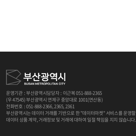
처음
이전
다음
끝
운영기관
:
부산광역시
담당자
:
이근복
051-888-2365
(우 47545) 부산광역시 연제구 중앙대로 1001(연산동)
전화번호
:
051-888-2366
,
2365
,
2361
부산광역시는 데이터 거래를 기반으로 한 "데이터마켓" 서비스를 운영할
데이터 상품 계약, 거래정보 및 거래에 대하여 일절 책임을 지지 않습니다