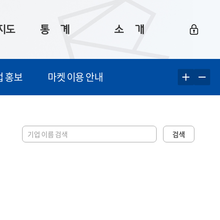
지도
통ㅤ계
소ㅤ개
부산 통계
플랫폼 소개
업 홍보
마켓 이용 안내
통계로 보는 부산
공지사항
데이터
통계 자료실
Big 월간뉴스
지도
통계 알림
이용 안내
검색
5
통계 관련 정보
이용 문의 및 개선 요청