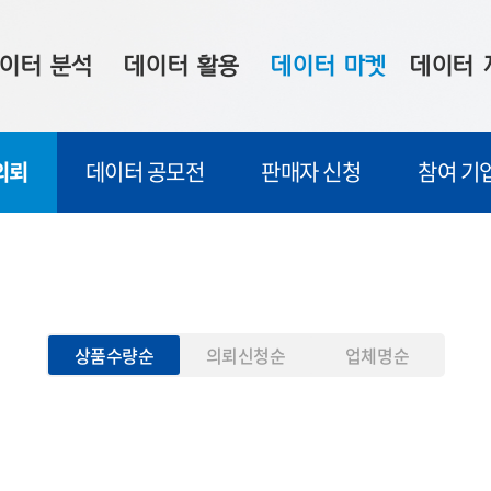
이터 분석
데이터 활용
데이터 마켓
데이터 
시 보드
상황판
데이터 구매
전국 통합맵
의뢰
데이터 공모전
판매자 신청
참여 기
수사례
시각화 서비스
맞춤형 의뢰
데이터 현황
프 분석
데이터 활용 서비스
데이터 공모전
지도 기반 
주소 좌표 변환
판매자 신청
시민 공감
프로파일링
참여 기업 홍보
소상공인36
상품수량순
의뢰신청순
업체명순
마켓 이용 안내