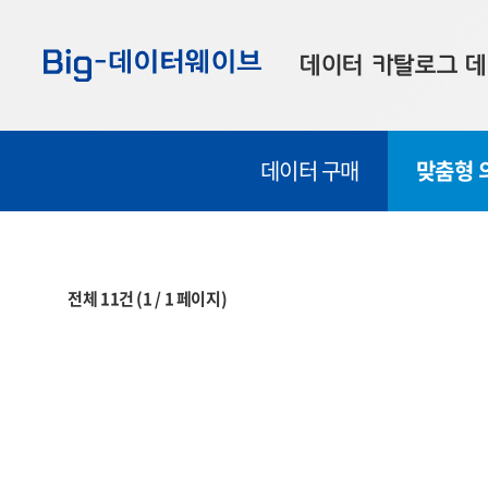
바
바
바
로
로
로
데이터 카탈로그
데
가
가
가
기
기
기
공공데이터
대
데이터 구매
맞춤형 
부산데이터
우
맞춤형 데이터
셀
연계 데이터
전체
11
건
(
1
/
1
페이지)
데이터 제공 신청
데이터 오류 신고