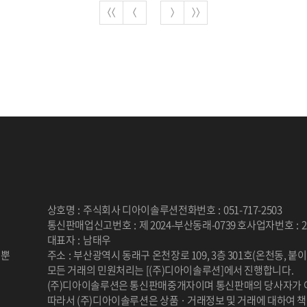
상호명
:
주식회사 디아이솔루션
전화번호
:
051-717-2503
통신판매업신고번호
:
제 2024-부산동래-0739 호
사업자번호
:
2
대표자
:
남태우
 뿐
주소
:
부산광역시 동래구 온천장로 109, 3층 301호(온천동, 붙
.
모든 거래의 민원처리는 [(주)디아이솔루션]에서 진행합니다.
(주)디아이솔루션은 통신판매중개자이며 통신판매의 당사자가 
따라서 (주)디아이솔루션은 상품 · 거래정보 및 거래에 대하여 