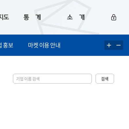
지도
통ㅤ계
소ㅤ개
부산 통계
플랫폼 소개
업 홍보
마켓 이용 안내
통계로 보는 부산
공지사항
데이터
통계 자료실
Big 월간뉴스
지도
통계 알림
이용 안내
검색
5
통계 관련 정보
이용 문의 및 개선 요청