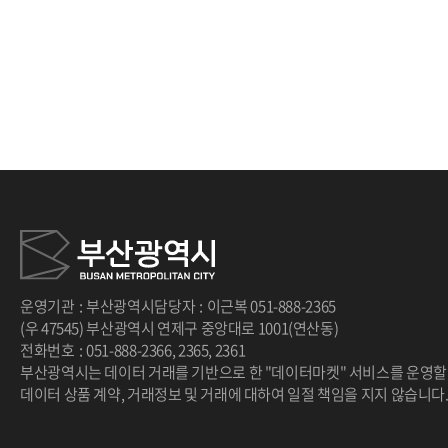
처음
이전
다음
끝
운영기관
:
부산광역시
담당자
:
이근복
051-888-2365
(우 47545) 부산광역시 연제구 중앙대로 1001(연산동)
전화번호
:
051-888-2366
,
2365
,
2361
부산광역시는 데이터 거래를 기반으로 한 "데이터마켓" 서비스를 운영할
데이터 상품 계약, 거래정보 및 거래에 대하여 일절 책임을 지지 않습니다