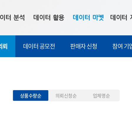
이터 분석
데이터 활용
데이터 마켓
데이터 
시 보드
상황판
데이터 구매
전국 통합맵
의뢰
데이터 공모전
판매자 신청
참여 기
수사례
시각화 서비스
맞춤형 의뢰
데이터 현황
프 분석
데이터 활용 서비스
데이터 공모전
지도 기반 
주소 좌표 변환
판매자 신청
시민 공감
프로파일링
참여 기업 홍보
소상공인36
상품수량순
의뢰신청순
업체명순
마켓 이용 안내