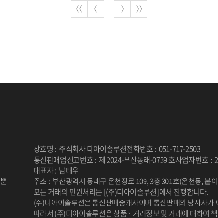
상호명
:
주식회사 디아이솔루션
전화번호
:
051-717-2503
통신판매업신고번호
:
제 2024-부산동래-0739 호
사업자번호
:
2
대표자
:
남태우
 뿐
주소
:
부산광역시 동래구 온천장로 109, 3층 301호(온천동, 붙
.
모든 거래의 민원처리는 [(주)디아이솔루션]에서 진행합니다.
(주)디아이솔루션은 통신판매중개자이며 통신판매의 당사자가 
따라서 (주)디아이솔루션은 상품 · 거래정보 및 거래에 대하여 