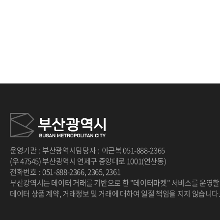
처음
이전
다음
끝
운영기관
:
부산광역시
담당자
:
이근복
051-888-2365
(우 47545) 부산광역시 연제구 중앙대로 1001(연산동)
전화번호
:
051-888-2366
,
2365
,
2361
부산광역시는 데이터 거래를 기반으로 한 "데이터마켓" 서비스를 운영할
데이터 상품 계약, 거래정보 및 거래에 대하여 일절 책임을 지지 않습니다