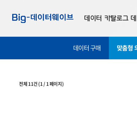
바
바
바
로
로
로
데이터 카탈로그
데
가
가
가
기
기
기
공공데이터
대
데이터 구매
맞춤형 
부산데이터
우
맞춤형 데이터
셀
연계 데이터
전체
11
건
(
1
/
1
페이지)
데이터 제공 신청
데이터 오류 신고