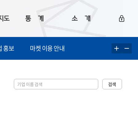
지도
통ㅤ계
소ㅤ개
부산 통계
플랫폼 소개
업 홍보
마켓 이용 안내
통계로 보는 부산
공지사항
데이터
통계 자료실
Big 월간뉴스
지도
통계 알림
이용 안내
검색
5
통계 관련 정보
이용 문의 및 개선 요청