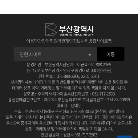
이용약관
판매회원약관
개인정보처리방침
사이트맵
이동
운영기관
:
부산광역시
담당자
:
이근복
051-888-2365
(우 47545) 부산광역시 연제구 중앙대로 1001(연산동)
전화번호
:
051-888-2366
,
2365
,
2361
부산광역시는 데이터 거래를 기반으로 한 "데이터마켓" 서비스를 운영할 뿐
데이터 상품 계약, 거래정보 및 거래에 대하여 일절 책임을 지지 않습니다.
상호명
:
주식회사 디아이솔루션
전화번호
:
051-717-2503
통신판매업신고번호
:
제 2024-부산동래-0739 호
사업자번호
:
234-88-00839
대표자
:
남태우
주소
:
부산광역시 동래구 온천장로 109, 3층 301호(온천동, 붙이빌딩)
모든 거래의 민원처리는 [(주)디아이솔루션]에서 진행합니다.
(주)디아이솔루션은
통신판매중개자이며 통신판매의 당사자가 아닙니다.
따라서 (주)디아이솔루션은
상품 · 거래정보 및 거래에 대하여 책임을 지지 않습니다.
민원 담당자
:
김진주 051-717-2503