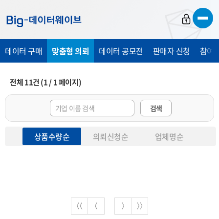
바
바
바
로
로
로
가
가
가
데이터 구매
맞춤형 의뢰
데이터 공모전
판매자 신청
참여 
기
기
기
전체
11
건
(
1
/
1
페이지)
검색
상품수량순
의뢰신청순
업체명순