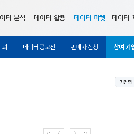
이터 분석
데이터 활용
데이터 마켓
데이터 
시 보드
상황판
데이터 구매
전국 통합맵
의뢰
데이터 공모전
판매자 신청
참여 기
수사례
시각화 서비스
맞춤형 의뢰
데이터 현황
프 분석
데이터 활용 서비스
데이터 공모전
지도 기반 
주소 좌표 변환
판매자 신청
시민 공감
프로파일링
참여 기업 홍보
소상공인36
마켓 이용 안내