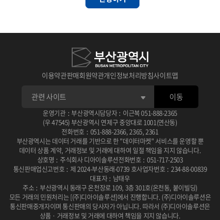
이용약관
판매회원약관
개인정보처리방침
사이트맵
이동
운영기관
:
부산광역시
담당자
:
이근복
051-888-2365
(우 47545) 부산광역시 연제구 중앙대로 1001(연산동)
전화번호
:
051-888-2366
,
2365
,
2361
부산광역시는 데이터 거래를 기반으로 한 "데이터마켓" 서비스를 운영할 뿐
데이터 상품 계약, 거래정보 및 거래에 대하여 일절 책임을 지지 않습니다.
상호명
:
주식회사 디아이솔루션
전화번호
:
051-717-2503
통신판매업신고번호
:
제 2024-부산동래-0739 호
사업자번호
:
234-88-00839
대표자
:
남태우
주소
:
부산광역시 동래구 온천장로 109, 3층 301호(온천동, 붙이빌딩)
모든 거래의 민원처리는 [(주)디아이솔루션]에서 진행합니다.
(주)디아이솔루션은
통신판매중개자이며 통신판매의 당사자가 아닙니다.
따라서 (주)디아이솔루션은
상품 · 거래정보 및 거래에 대하여 책임을 지지 않습니다.