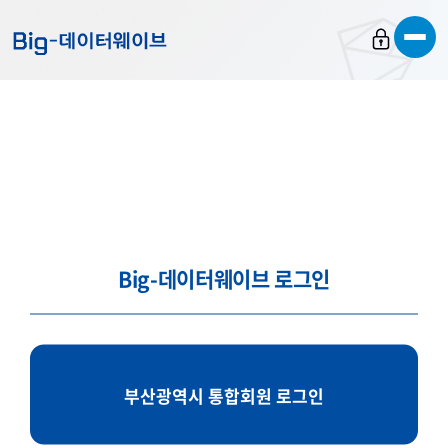
바
바
바
로
로
로
가
가
가
기
기
기
Big-데이터웨이브 로그인
부산광역시 통합회원 로그인