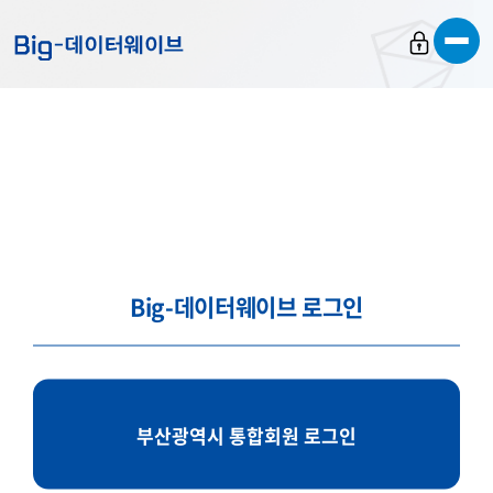
바
바
바
로
로
로
가
가
가
기
기
기
Big-데이터웨이브 로그인
부산광역시 통합회원 로그인