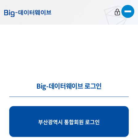
바
바
바
로
로
로
가
가
가
기
기
기
Big-데이터웨이브 로그인
부산광역시 통합회원 로그인