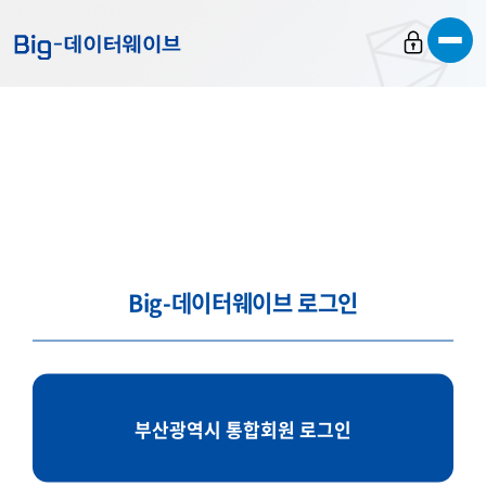
바
바
바
로
로
로
가
가
가
기
기
기
Big-데이터웨이브 로그인
부산광역시 통합회원 로그인