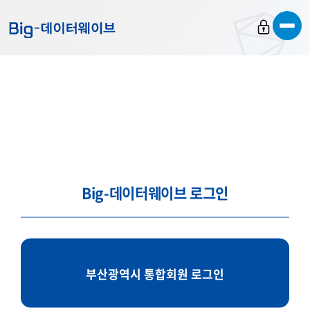
바
바
바
로
로
로
가
가
가
기
기
기
Big-데이터웨이브 로그인
부산광역시 통합회원 로그인